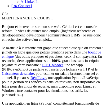
↳ LinkedIn
[ 📧 Contact ]
C:\>
MAINTENANCE EN COURS...
Bonjour et bienvenue sur mon site web. Celui-ci est en cours de
refonte. Je viens de quitter mon emploi (Ingénieur recherche et
développement, développeur / administrateurs LIMS), je suis donc
en recherche active d'un emploi...
Je m'attelle à la refonte tant graphique et technique que du contenu :
je mets en ligne quelques petites créations perso dans une
boutique
en ligne
(des outils pratiques et pas chers, ceux-là sont payants). En
revanche, deux applications sont
100% gratuites
, sans inscription
payante ni carte bancaire :
FTP Uploader
, une webapp
(PHP/JavaScript) de partage et transfert de fichiers via FTP, et le
Calculateur de salaire
, pour estimer un salaire brut/net mensuel et
annuel. Il y a aussi
BénéLove
, une application Python/JavaScript
pour la gestion des bénévoles dans les festivals, non disponible en
ligne pour des choix de sécurité, mais disponible pour Linux et
Windows (me contacter pour les simulations, les tarifs, les
partenariats...)
Une application en ligne (Python) complètement fonctionnelle de