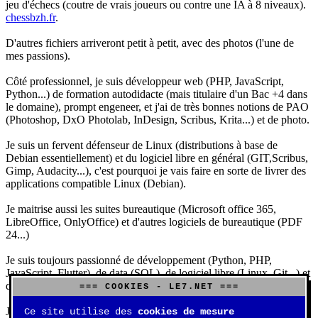
jeu d'échecs (coutre de vrais joueurs ou contre une IA à 8 niveaux).
chessbzh.fr
.
D'autres fichiers arriveront petit à petit, avec des photos (l'une de
mes passions).
Côté professionnel, je suis développeur web (PHP, JavaScript,
Python...) de formation autodidacte (mais titulaire d'un Bac +4 dans
le domaine), prompt engeneer, et j'ai de très bonnes notions de PAO
(Photoshop, DxO Photolab, InDesign, Scribus, Krita...) et de photo.
Je suis un fervent défenseur de Linux (distributions à base de
Debian essentiellement) et du logiciel libre en général (GIT,Scribus,
Gimp, Audacity...), c'est pourquoi je vais faire en sorte de livrer des
applications compatible Linux (Debian).
Je maitrise aussi les suites bureautique (Microsoft office 365,
LibreOffice, OnlyOffice) et d'autres logiciels de bureautique (PDF
24...)
Je suis toujours passionné de développement (Python, PHP,
JavaScript, Flutter), de data (SQL), de logiciel libre (Linux, Git...) et
d'IA (principalement Claude et DeepSeek).
=== COOKIES - LE7.NET ===
J'aime jouer, surtout aux jeux de sociétés (Risk, Uno, Scrabble...),
Ce site utilise des
cookies de mesure