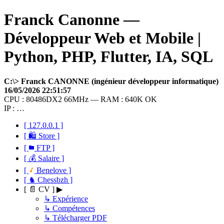
Franck Canonne —
Développeur Web et Mobile |
Python, PHP, Flutter, IA, SQL
C:\> Franck CANONNE (ingénieur développeur informatique)
16/05/2026 22:51:57
CPU : 80486DX2 66MHz — RAM : 640K OK
IP : …
[ 127.0.0.1 ]
[ 🛍 Store ]
[
FTP ]
[ 💰 Salaire ]
[
Benelove ]
[ ♞ Chessbzh ]
[ 📄 CV ] ▶
↳ Expérience
↳ Compétences
↳ Télécharger PDF