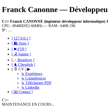
Franck Canonne — Développeur 
C:\> Franck CANONNE (ingénieur développeur informatique)
CPU : 80486DX2 66MHz — RAM : 640K OK
IP : …
[ 127.0.0.1 ]
[ 🛍 Store ]
[
FTP ]
[ 💰 Salaire ]
[
Benelove ]
[ ♞ Chessbzh ]
[ 📄 CV ] ▶
↳ Expérience
↳ Compétences
↳ Télécharger PDF
↳ LinkedIn
[ 📧 Contact ]
C:\>
MAINTENANCE EN COURS...