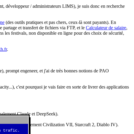
nt, développeur / administrateurs LIMS), je suis donc en recherche
gne
(des outils pratiques et pas chers, ceux-là sont payants). En
partage et transfert de fichiers via FTP, et le
Calculateur de salaire
,
s les festivals, non disponible en ligne pour des choix de sécurité,
h.fr
.
e), prompt engeneer, et j'ai de très bonnes notions de PAO
y...), c'est pourquoi je vais faire en sorte de livrer des applications
ncipalement Claude et DeepSeek).
idéos (essentiellement Civilization VII, Starcraft 2, Diablo IV).
 trafic.