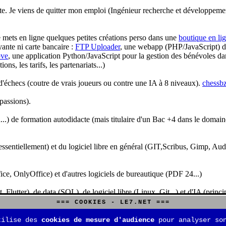
te. Je viens de quitter mon emploi (Ingénieur recherche et développeme
je mets en ligne quelques petites créations perso dans une
boutique en li
yante ni carte bancaire :
FTP Uploader
, une webapp (PHP/JavaScript) de 
ve
, une application Python/JavaScript pour la gestion des bénévoles dan
s, les tarifs, les partenariats...)
'échecs (coutre de vrais joueurs ou contre une IA à 8 niveaux).
chessbz
 passions).
..) de formation autodidacte (mais titulaire d'un Bac +4 dans le domain
sentiellement) et du logiciel libre en général (GIT,Scribus, Gimp, Audacit
fice, OnlyOffice) et d'autres logiciels de bureautique (PDF 24...)
Flutter), de data (SQL), de logiciel libre (Linux, Git...) et d'IA (pri
=== COOKIES - LE7.NET ===
is aussi aux jeux de stratégie (Echecs, Go, Quarto, Tock...) et aux jeux v
tilise des
cookies de mesure d'audience
pour analyser son