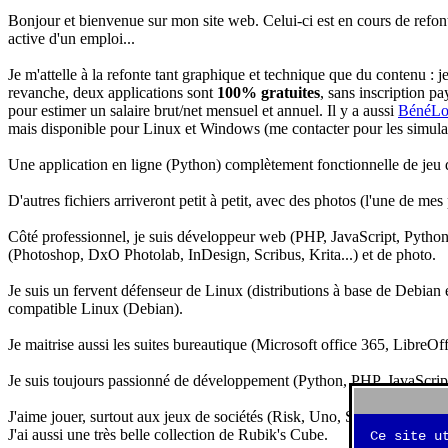
Bonjour et bienvenue sur mon site web. Celui-ci est en cours de refon
active d'un emploi...
Je m'attelle à la refonte tant graphique et technique que du contenu : 
revanche, deux applications sont
100% gratuites
, sans inscription pa
pour estimer un salaire brut/net mensuel et annuel. Il y a aussi
BénéLo
mais disponible pour Linux et Windows (me contacter pour les simulation
Une application en ligne (Python) complètement fonctionnelle de jeu d
D'autres fichiers arriveront petit à petit, avec des photos (l'une de mes
Côté professionnel, je suis développeur web (PHP, JavaScript, Python.
(Photoshop, DxO Photolab, InDesign, Scribus, Krita...) et de photo.
Je suis un fervent défenseur de Linux (distributions à base de Debian es
compatible Linux (Debian).
Je maitrise aussi les suites bureautique (Microsoft office 365, LibreOf
Je suis toujours passionné de développement (Python, PHP, JavaScript, 
J'aime jouer, surtout aux jeux de sociétés (Risk, Uno, Scrabble...), ma
J'ai aussi une très belle collection de Rubik's Cube.
Ce site u