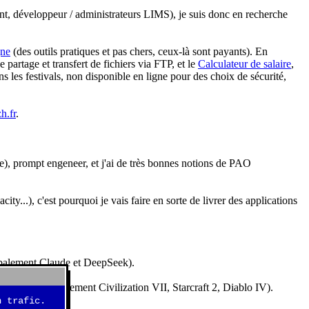
nt, développeur / administrateurs LIMS), je suis donc en recherche
gne
(des outils pratiques et pas chers, ceux-là sont payants). En
partage et transfert de fichiers via FTP, et le
Calculateur de salaire
,
s les festivals, non disponible en ligne pour des choix de sécurité,
h.fr
.
e), prompt engeneer, et j'ai de très bonnes notions de PAO
y...), c'est pourquoi je vais faire en sorte de livrer des applications
ncipalement Claude et DeepSeek).
idéos (essentiellement Civilization VII, Starcraft 2, Diablo IV).
 trafic.