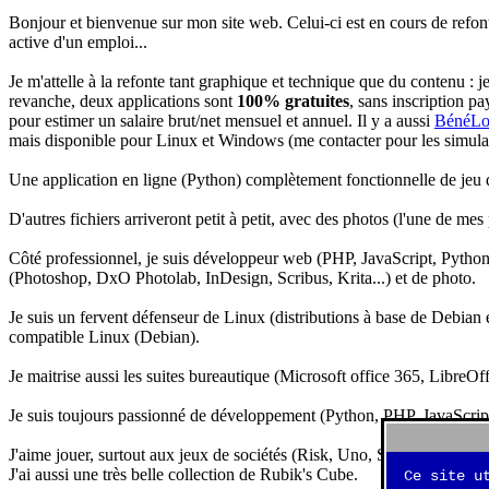
Bonjour et bienvenue sur mon site web. Celui-ci est en cours de refon
active d'un emploi...
Je m'attelle à la refonte tant graphique et technique que du contenu : 
revanche, deux applications sont
100% gratuites
, sans inscription pa
pour estimer un salaire brut/net mensuel et annuel. Il y a aussi
BénéLo
mais disponible pour Linux et Windows (me contacter pour les simulation
Une application en ligne (Python) complètement fonctionnelle de jeu d
D'autres fichiers arriveront petit à petit, avec des photos (l'une de mes
Côté professionnel, je suis développeur web (PHP, JavaScript, Python.
(Photoshop, DxO Photolab, InDesign, Scribus, Krita...) et de photo.
Je suis un fervent défenseur de Linux (distributions à base de Debian es
compatible Linux (Debian).
Je maitrise aussi les suites bureautique (Microsoft office 365, LibreOf
Je suis toujours passionné de développement (Python, PHP, JavaScript, 
J'aime jouer, surtout aux jeux de sociétés (Risk, Uno, Scrabble...), ma
J'ai aussi une très belle collection de Rubik's Cube.
Ce site u