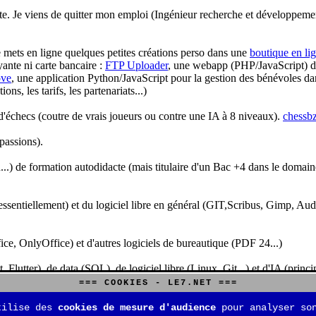
te. Je viens de quitter mon emploi (Ingénieur recherche et développeme
je mets en ligne quelques petites créations perso dans une
boutique en li
yante ni carte bancaire :
FTP Uploader
, une webapp (PHP/JavaScript) de 
ve
, une application Python/JavaScript pour la gestion des bénévoles dan
s, les tarifs, les partenariats...)
'échecs (coutre de vrais joueurs ou contre une IA à 8 niveaux).
chessbz
 passions).
..) de formation autodidacte (mais titulaire d'un Bac +4 dans le domain
sentiellement) et du logiciel libre en général (GIT,Scribus, Gimp, Audacit
fice, OnlyOffice) et d'autres logiciels de bureautique (PDF 24...)
Flutter), de data (SQL), de logiciel libre (Linux, Git...) et d'IA (pri
=== COOKIES - LE7.NET ===
is aussi aux jeux de stratégie (Echecs, Go, Quarto, Tock...) et aux jeux v
tilise des
cookies de mesure d'audience
pour analyser son