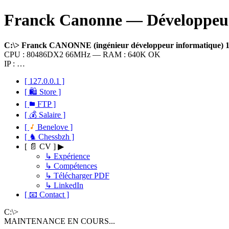
Franck Canonne — Développeur 
C:\> Franck CANONNE (ingénieur développeur informatique)
CPU : 80486DX2 66MHz — RAM : 640K OK
IP : …
[ 127.0.0.1 ]
[ 🛍 Store ]
[
FTP ]
[ 💰 Salaire ]
[
Benelove ]
[ ♞ Chessbzh ]
[ 📄 CV ] ▶
↳ Expérience
↳ Compétences
↳ Télécharger PDF
↳ LinkedIn
[ 📧 Contact ]
C:\>
MAINTENANCE EN COURS...