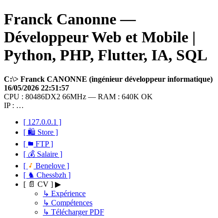
Franck Canonne —
Développeur Web et Mobile |
Python, PHP, Flutter, IA, SQL
C:\> Franck CANONNE (ingénieur développeur informatique)
16/05/2026 22:51:57
CPU : 80486DX2 66MHz — RAM : 640K OK
IP : …
[ 127.0.0.1 ]
[ 🛍 Store ]
[
FTP ]
[ 💰 Salaire ]
[
Benelove ]
[ ♞ Chessbzh ]
[ 📄 CV ] ▶
↳ Expérience
↳ Compétences
↳ Télécharger PDF