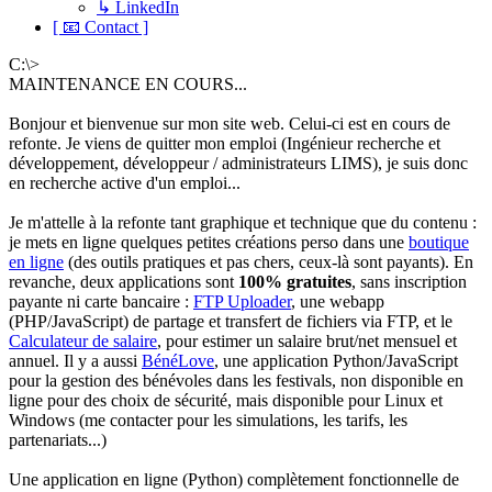
↳ LinkedIn
[ 📧 Contact ]
C:\>
MAINTENANCE EN COURS...
Bonjour et bienvenue sur mon site web. Celui-ci est en cours de
refonte. Je viens de quitter mon emploi (Ingénieur recherche et
développement, développeur / administrateurs LIMS), je suis donc
en recherche active d'un emploi...
Je m'attelle à la refonte tant graphique et technique que du contenu :
je mets en ligne quelques petites créations perso dans une
boutique
en ligne
(des outils pratiques et pas chers, ceux-là sont payants). En
revanche, deux applications sont
100% gratuites
, sans inscription
payante ni carte bancaire :
FTP Uploader
, une webapp
(PHP/JavaScript) de partage et transfert de fichiers via FTP, et le
Calculateur de salaire
, pour estimer un salaire brut/net mensuel et
annuel. Il y a aussi
BénéLove
, une application Python/JavaScript
pour la gestion des bénévoles dans les festivals, non disponible en
ligne pour des choix de sécurité, mais disponible pour Linux et
Windows (me contacter pour les simulations, les tarifs, les
partenariats...)
Une application en ligne (Python) complètement fonctionnelle de