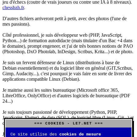
jeu d'échecs (coutre de vrais joueurs ou contre une IA à 8 niveaux).
chessbzh.fr
.
D'autres fichiers arriveront petit à petit, avec des photos (l'une de
mes passions).
Côté professionnel, je suis développeur web (PHP, JavaScript,
Python...) de formation autodidacte (mais titulaire d'un Bac +4 dans
le domaine), prompt engeneer, et j'ai de très bonnes notions de PAO
(Photoshop, DxO Photolab, InDesign, Scribus, Krita...) et de photo.
Je suis un fervent défenseur de Linux (distributions à base de
Debian essentiellement) et du logiciel libre en général (GIT,Scribus,
Gimp, Audacity...), c'est pourquoi je vais faire en sorte de livrer des
applications compatible Linux (Debian).
Je maitrise aussi les suites bureautique (Microsoft office 365,
LibreOffice, OnlyOffice) et d'autres logiciels de bureautique (PDF
24...)
Je suis toujours passionné de développement (Python, PHP,
JavaScript, Flutter), de data (SQL), de logiciel libre (Linux, Git...) et
d'IA (principalement Claude et DeepSeek).
=== COOKIES - LE7.NET ===
J'aime jouer, surtout aux jeux de sociétés (Risk, Uno, Scrabble...),
Ce site utilise des
cookies de mesure