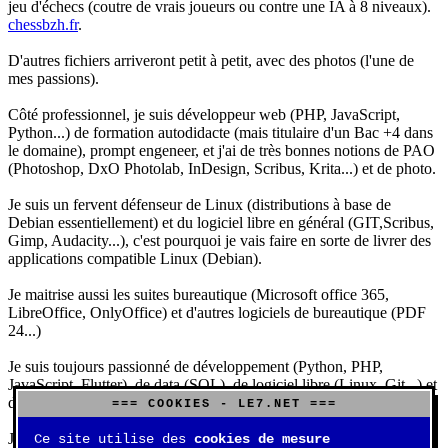
jeu d'échecs (coutre de vrais joueurs ou contre une IA à 8 niveaux).
chessbzh.fr
.
D'autres fichiers arriveront petit à petit, avec des photos (l'une de
mes passions).
Côté professionnel, je suis développeur web (PHP, JavaScript,
Python...) de formation autodidacte (mais titulaire d'un Bac +4 dans
le domaine), prompt engeneer, et j'ai de très bonnes notions de PAO
(Photoshop, DxO Photolab, InDesign, Scribus, Krita...) et de photo.
Je suis un fervent défenseur de Linux (distributions à base de
Debian essentiellement) et du logiciel libre en général (GIT,Scribus,
Gimp, Audacity...), c'est pourquoi je vais faire en sorte de livrer des
applications compatible Linux (Debian).
Je maitrise aussi les suites bureautique (Microsoft office 365,
LibreOffice, OnlyOffice) et d'autres logiciels de bureautique (PDF
24...)
Je suis toujours passionné de développement (Python, PHP,
JavaScript, Flutter), de data (SQL), de logiciel libre (Linux, Git...) et
d'IA (principalement Claude et DeepSeek).
=== COOKIES - LE7.NET ===
J'aime jouer, surtout aux jeux de sociétés (Risk, Uno, Scrabble...),
Ce site utilise des
cookies de mesure