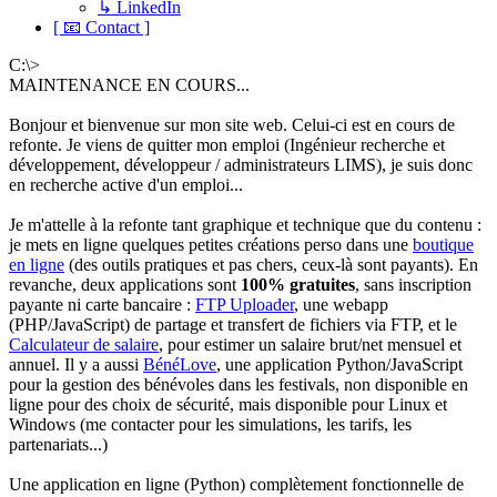
↳ LinkedIn
[ 📧 Contact ]
C:\>
MAINTENANCE EN COURS...
Bonjour et bienvenue sur mon site web. Celui-ci est en cours de
refonte. Je viens de quitter mon emploi (Ingénieur recherche et
développement, développeur / administrateurs LIMS), je suis donc
en recherche active d'un emploi...
Je m'attelle à la refonte tant graphique et technique que du contenu :
je mets en ligne quelques petites créations perso dans une
boutique
en ligne
(des outils pratiques et pas chers, ceux-là sont payants). En
revanche, deux applications sont
100% gratuites
, sans inscription
payante ni carte bancaire :
FTP Uploader
, une webapp
(PHP/JavaScript) de partage et transfert de fichiers via FTP, et le
Calculateur de salaire
, pour estimer un salaire brut/net mensuel et
annuel. Il y a aussi
BénéLove
, une application Python/JavaScript
pour la gestion des bénévoles dans les festivals, non disponible en
ligne pour des choix de sécurité, mais disponible pour Linux et
Windows (me contacter pour les simulations, les tarifs, les
partenariats...)
Une application en ligne (Python) complètement fonctionnelle de