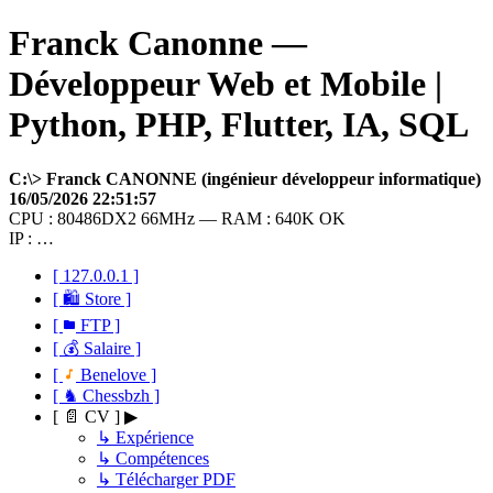
Franck Canonne —
Développeur Web et Mobile |
Python, PHP, Flutter, IA, SQL
C:\> Franck CANONNE (ingénieur développeur informatique)
16/05/2026 22:51:57
CPU : 80486DX2 66MHz — RAM : 640K OK
IP : …
[ 127.0.0.1 ]
[ 🛍 Store ]
[
FTP ]
[ 💰 Salaire ]
[
Benelove ]
[ ♞ Chessbzh ]
[ 📄 CV ] ▶
↳ Expérience
↳ Compétences
↳ Télécharger PDF