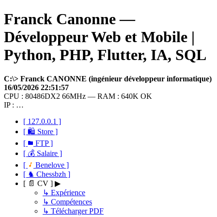
Franck Canonne —
Développeur Web et Mobile |
Python, PHP, Flutter, IA, SQL
C:\> Franck CANONNE (ingénieur développeur informatique)
16/05/2026 22:51:57
CPU : 80486DX2 66MHz — RAM : 640K OK
IP : …
[ 127.0.0.1 ]
[ 🛍 Store ]
[
FTP ]
[ 💰 Salaire ]
[
Benelove ]
[ ♞ Chessbzh ]
[ 📄 CV ] ▶
↳ Expérience
↳ Compétences
↳ Télécharger PDF