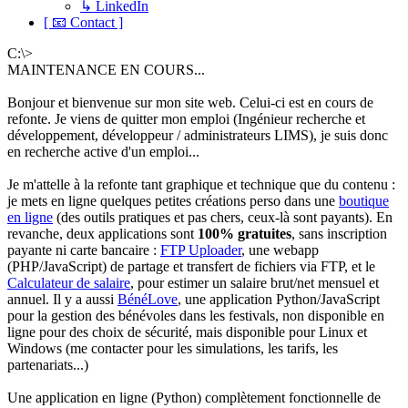
↳ LinkedIn
[ 📧 Contact ]
C:\>
MAINTENANCE EN COURS...
Bonjour et bienvenue sur mon site web. Celui-ci est en cours de
refonte. Je viens de quitter mon emploi (Ingénieur recherche et
développement, développeur / administrateurs LIMS), je suis donc
en recherche active d'un emploi...
Je m'attelle à la refonte tant graphique et technique que du contenu :
je mets en ligne quelques petites créations perso dans une
boutique
en ligne
(des outils pratiques et pas chers, ceux-là sont payants). En
revanche, deux applications sont
100% gratuites
, sans inscription
payante ni carte bancaire :
FTP Uploader
, une webapp
(PHP/JavaScript) de partage et transfert de fichiers via FTP, et le
Calculateur de salaire
, pour estimer un salaire brut/net mensuel et
annuel. Il y a aussi
BénéLove
, une application Python/JavaScript
pour la gestion des bénévoles dans les festivals, non disponible en
ligne pour des choix de sécurité, mais disponible pour Linux et
Windows (me contacter pour les simulations, les tarifs, les
partenariats...)
Une application en ligne (Python) complètement fonctionnelle de