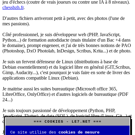
jeu d'échecs (coutre de vrais joueurs ou contre une IA à 8 niveaux).
chessbzh.fr
.
D'autres fichiers arriveront petit à petit, avec des photos (l'une de
mes passions).
Côté professionnel, je suis développeur web (PHP, JavaScript,
Python...) de formation autodidacte (mais titulaire d'un Bac +4 dans
le domaine), prompt engeneer, et j'ai de très bonnes notions de PAO
(Photoshop, DxO Photolab, InDesign, Scribus, Krita...) et de photo.
Je suis un fervent défenseur de Linux (distributions à base de
Debian essentiellement) et du logiciel libre en général (GIT,Scribus,
Gimp, Audacity...), c'est pourquoi je vais faire en sorte de livrer des
applications compatible Linux (Debian).
Je maitrise aussi les suites bureautique (Microsoft office 365,
LibreOffice, OnlyOffice) et d'autres logiciels de bureautique (PDF
24...)
Je suis toujours passionné de développement (Python, PHP,
JavaScript, Flutter), de data (SQL), de logiciel libre (Linux, Git...) et
d'IA (principalement Claude et DeepSeek).
=== COOKIES - LE7.NET ===
J'aime jouer, surtout aux jeux de sociétés (Risk, Uno, Scrabble...),
Ce site utilise des
cookies de mesure