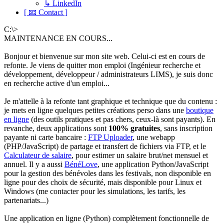
↳ LinkedIn
[ 📧 Contact ]
C:\>
MAINTENANCE EN COURS...
Bonjour et bienvenue sur mon site web. Celui-ci est en cours de
refonte. Je viens de quitter mon emploi (Ingénieur recherche et
développement, développeur / administrateurs LIMS), je suis donc
en recherche active d'un emploi...
Je m'attelle à la refonte tant graphique et technique que du contenu :
je mets en ligne quelques petites créations perso dans une
boutique
en ligne
(des outils pratiques et pas chers, ceux-là sont payants). En
revanche, deux applications sont
100% gratuites
, sans inscription
payante ni carte bancaire :
FTP Uploader
, une webapp
(PHP/JavaScript) de partage et transfert de fichiers via FTP, et le
Calculateur de salaire
, pour estimer un salaire brut/net mensuel et
annuel. Il y a aussi
BénéLove
, une application Python/JavaScript
pour la gestion des bénévoles dans les festivals, non disponible en
ligne pour des choix de sécurité, mais disponible pour Linux et
Windows (me contacter pour les simulations, les tarifs, les
partenariats...)
Une application en ligne (Python) complètement fonctionnelle de