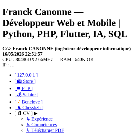
Franck Canonne —
Développeur Web et Mobile |
Python, PHP, Flutter, IA, SQL
C:\> Franck CANONNE (ingénieur développeur informatique)
16/05/2026 22:51:57
CPU : 80486DX2 66MHz — RAM : 640K OK
IP : …
[ 127.0.0.1 ]
[ 🛍 Store ]
[
FTP ]
[ 💰 Salaire ]
[
Benelove ]
[ ♞ Chessbzh ]
[ 📄 CV ] ▶
↳ Expérience
↳ Compétences
↳ Télécharger PDF