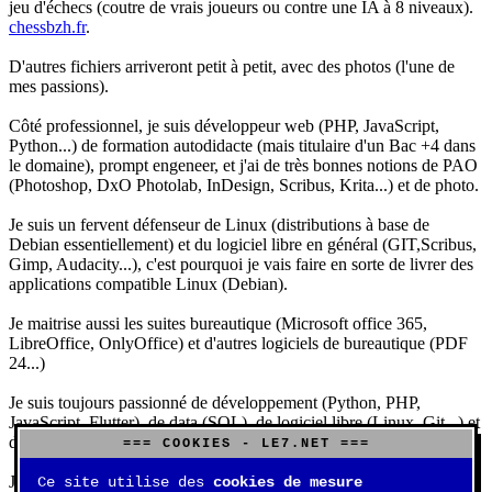
jeu d'échecs (coutre de vrais joueurs ou contre une IA à 8 niveaux).
chessbzh.fr
.
D'autres fichiers arriveront petit à petit, avec des photos (l'une de
mes passions).
Côté professionnel, je suis développeur web (PHP, JavaScript,
Python...) de formation autodidacte (mais titulaire d'un Bac +4 dans
le domaine), prompt engeneer, et j'ai de très bonnes notions de PAO
(Photoshop, DxO Photolab, InDesign, Scribus, Krita...) et de photo.
Je suis un fervent défenseur de Linux (distributions à base de
Debian essentiellement) et du logiciel libre en général (GIT,Scribus,
Gimp, Audacity...), c'est pourquoi je vais faire en sorte de livrer des
applications compatible Linux (Debian).
Je maitrise aussi les suites bureautique (Microsoft office 365,
LibreOffice, OnlyOffice) et d'autres logiciels de bureautique (PDF
24...)
Je suis toujours passionné de développement (Python, PHP,
JavaScript, Flutter), de data (SQL), de logiciel libre (Linux, Git...) et
d'IA (principalement Claude et DeepSeek).
=== COOKIES - LE7.NET ===
J'aime jouer, surtout aux jeux de sociétés (Risk, Uno, Scrabble...),
Ce site utilise des
cookies de mesure