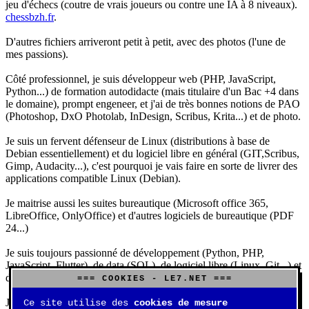
jeu d'échecs (coutre de vrais joueurs ou contre une IA à 8 niveaux).
chessbzh.fr
.
D'autres fichiers arriveront petit à petit, avec des photos (l'une de
mes passions).
Côté professionnel, je suis développeur web (PHP, JavaScript,
Python...) de formation autodidacte (mais titulaire d'un Bac +4 dans
le domaine), prompt engeneer, et j'ai de très bonnes notions de PAO
(Photoshop, DxO Photolab, InDesign, Scribus, Krita...) et de photo.
Je suis un fervent défenseur de Linux (distributions à base de
Debian essentiellement) et du logiciel libre en général (GIT,Scribus,
Gimp, Audacity...), c'est pourquoi je vais faire en sorte de livrer des
applications compatible Linux (Debian).
Je maitrise aussi les suites bureautique (Microsoft office 365,
LibreOffice, OnlyOffice) et d'autres logiciels de bureautique (PDF
24...)
Je suis toujours passionné de développement (Python, PHP,
JavaScript, Flutter), de data (SQL), de logiciel libre (Linux, Git...) et
d'IA (principalement Claude et DeepSeek).
=== COOKIES - LE7.NET ===
J'aime jouer, surtout aux jeux de sociétés (Risk, Uno, Scrabble...),
Ce site utilise des
cookies de mesure