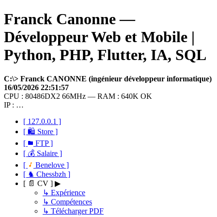
Franck Canonne —
Développeur Web et Mobile |
Python, PHP, Flutter, IA, SQL
C:\> Franck CANONNE (ingénieur développeur informatique)
16/05/2026 22:51:57
CPU : 80486DX2 66MHz — RAM : 640K OK
IP : …
[ 127.0.0.1 ]
[ 🛍 Store ]
[
FTP ]
[ 💰 Salaire ]
[
Benelove ]
[ ♞ Chessbzh ]
[ 📄 CV ] ▶
↳ Expérience
↳ Compétences
↳ Télécharger PDF