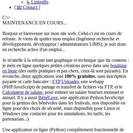
↳ LinkedIn
[ 📧 Contact ]
C:\>
MAINTENANCE EN COURS...
Bonjour et bienvenue sur mon site web. Celui-ci est en cours de
refonte. Je viens de quitter mon emploi (Ingénieur recherche et
développement, développeur / administrateurs LIMS), je suis donc
en recherche active d'un emploi...
Je m'attelle à la refonte tant graphique et technique que du contenu :
je mets en ligne quelques petites créations perso dans une
boutique
en ligne
(des outils pratiques et pas chers, ceux-là sont payants). En
revanche, deux applications sont
100% gratuites
, sans inscription
payante ni carte bancaire :
FTP Uploader
, une webapp
(PHP/JavaScript) de partage et transfert de fichiers via FTP, et le
Calculateur de salaire
, pour estimer un salaire brut/net mensuel et
annuel. Il y a aussi
BénéLove
, une application Python/JavaScript
pour la gestion des bénévoles dans les festivals, non disponible en
ligne pour des choix de sécurité, mais disponible pour Linux et
Windows (me contacter pour les simulations, les tarifs, les
partenariats...)
Une application en ligne (Python) complètement fonctionnelle de