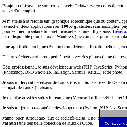
Bonjour et bienvenue sur mon site web. Celui-ci est en cours de refon
active d'un emploi...
Je m'attelle à la refonte tant graphique et technique que du contenu : 
revanche, deux applications sont
100% gratuites
, sans inscription pa
pour estimer un salaire brut/net mensuel et annuel. Il y a aussi
BénéLo
mais disponible pour Linux et Windows (me contacter pour les simulation
Une application en ligne (Python) complètement fonctionnelle de jeu d
D'autres fichiers arriveront petit à petit, avec des photos (l'une de mes
Côté professionnel, je suis développeur web (PHP, JavaScript, Python.
(Photoshop, DxO Photolab, InDesign, Scribus, Krita...) et de photo.
Je suis un fervent défenseur de Linux (distributions à base de Debian es
compatible Linux (Debian).
Je maitrise aussi les suites bureautique (Microsoft office 365, LibreOf
Je suis toujours passionné de développement (Python, PHP, JavaScript, 
J'aime jouer, surtout aux jeux de sociétés (Risk, Uno, Scrabble...), ma
J'ai aussi une très belle collection de Rubik's Cube.
Ce site u