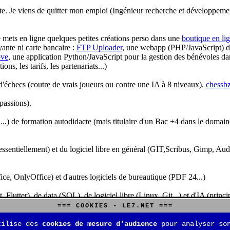
te. Je viens de quitter mon emploi (Ingénieur recherche et développeme
je mets en ligne quelques petites créations perso dans une
boutique en li
yante ni carte bancaire :
FTP Uploader
, une webapp (PHP/JavaScript) de 
ve
, une application Python/JavaScript pour la gestion des bénévoles dan
s, les tarifs, les partenariats...)
'échecs (coutre de vrais joueurs ou contre une IA à 8 niveaux).
chessbz
 passions).
..) de formation autodidacte (mais titulaire d'un Bac +4 dans le domain
sentiellement) et du logiciel libre en général (GIT,Scribus, Gimp, Audacit
fice, OnlyOffice) et d'autres logiciels de bureautique (PDF 24...)
Flutter), de data (SQL), de logiciel libre (Linux, Git...) et d'IA (pri
=== COOKIES - LE7.NET ===
is aussi aux jeux de stratégie (Echecs, Go, Quarto, Tock...) et aux jeux v
tilise des
cookies de mesure d'audience
pour analyser son