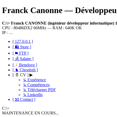
Franck Canonne — Développeur 
C:\> Franck CANONNE (ingénieur développeur informatique)
CPU : 80486DX2 66MHz — RAM : 640K OK
IP : …
[ 127.0.0.1 ]
[ 🛍 Store ]
[
FTP ]
[ 💰 Salaire ]
[
Benelove ]
[ ♞ Chessbzh ]
[ 📄 CV ] ▶
↳ Expérience
↳ Compétences
↳ Télécharger PDF
↳ LinkedIn
[ 📧 Contact ]
C:\>
MAINTENANCE EN COURS...