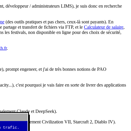
nt, développeur / administrateurs LIMS), je suis donc en recherche
gne
(des outils pratiques et pas chers, ceux-là sont payants). En
partage et transfert de fichiers via FTP, et le
Calculateur de salaire
,
s les festivals, non disponible en ligne pour des choix de sécurité,
h.fr
.
e), prompt engeneer, et j'ai de très bonnes notions de PAO
y...), c'est pourquoi je vais faire en sorte de livrer des applications
ncipalement Claude et DeepSeek).
idéos (essentiellement Civilization VII, Starcraft 2, Diablo IV).
 trafic.