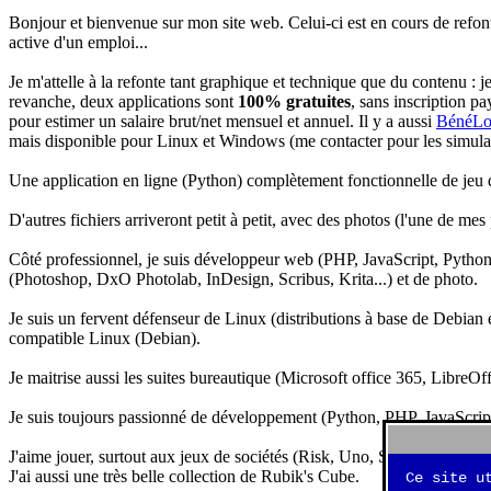
Bonjour et bienvenue sur mon site web. Celui-ci est en cours de refon
active d'un emploi...
Je m'attelle à la refonte tant graphique et technique que du contenu : 
revanche, deux applications sont
100% gratuites
, sans inscription pa
pour estimer un salaire brut/net mensuel et annuel. Il y a aussi
BénéLo
mais disponible pour Linux et Windows (me contacter pour les simulation
Une application en ligne (Python) complètement fonctionnelle de jeu d
D'autres fichiers arriveront petit à petit, avec des photos (l'une de mes
Côté professionnel, je suis développeur web (PHP, JavaScript, Python.
(Photoshop, DxO Photolab, InDesign, Scribus, Krita...) et de photo.
Je suis un fervent défenseur de Linux (distributions à base de Debian es
compatible Linux (Debian).
Je maitrise aussi les suites bureautique (Microsoft office 365, LibreOf
Je suis toujours passionné de développement (Python, PHP, JavaScript, 
J'aime jouer, surtout aux jeux de sociétés (Risk, Uno, Scrabble...), ma
J'ai aussi une très belle collection de Rubik's Cube.
Ce site u