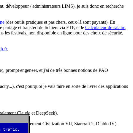
nt, développeur / administrateurs LIMS), je suis donc en recherche
gne
(des outils pratiques et pas chers, ceux-là sont payants). En
partage et transfert de fichiers via FTP, et le
Calculateur de salaire
,
s les festivals, non disponible en ligne pour des choix de sécurité,
h.fr
.
e), prompt engeneer, et j'ai de très bonnes notions de PAO
y...), c'est pourquoi je vais faire en sorte de livrer des applications
ncipalement Claude et DeepSeek).
idéos (essentiellement Civilization VII, Starcraft 2, Diablo IV).
 trafic.