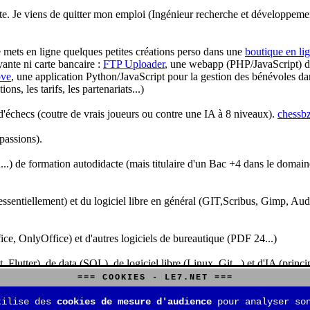
te. Je viens de quitter mon emploi (Ingénieur recherche et développeme
je mets en ligne quelques petites créations perso dans une
boutique en li
yante ni carte bancaire :
FTP Uploader
, une webapp (PHP/JavaScript) de 
ve
, une application Python/JavaScript pour la gestion des bénévoles dan
s, les tarifs, les partenariats...)
'échecs (coutre de vrais joueurs ou contre une IA à 8 niveaux).
chessbz
 passions).
..) de formation autodidacte (mais titulaire d'un Bac +4 dans le domain
sentiellement) et du logiciel libre en général (GIT,Scribus, Gimp, Audacit
fice, OnlyOffice) et d'autres logiciels de bureautique (PDF 24...)
Flutter), de data (SQL), de logiciel libre (Linux, Git...) et d'IA (pri
=== COOKIES - LE7.NET ===
is aussi aux jeux de stratégie (Echecs, Go, Quarto, Tock...) et aux jeux v
tilise des
cookies de mesure d'audience
pour analyser son