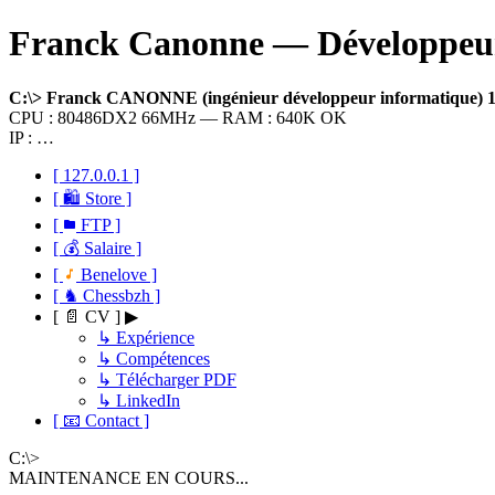
Franck Canonne — Développeur 
C:\> Franck CANONNE (ingénieur développeur informatique)
CPU : 80486DX2 66MHz — RAM : 640K OK
IP : …
[ 127.0.0.1 ]
[ 🛍 Store ]
[
FTP ]
[ 💰 Salaire ]
[
Benelove ]
[ ♞ Chessbzh ]
[ 📄 CV ] ▶
↳ Expérience
↳ Compétences
↳ Télécharger PDF
↳ LinkedIn
[ 📧 Contact ]
C:\>
MAINTENANCE EN COURS...