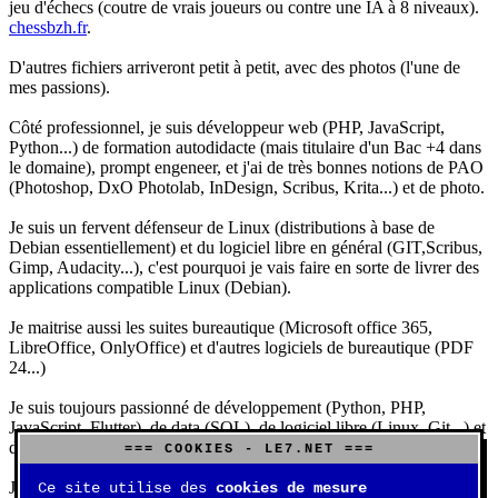
jeu d'échecs (coutre de vrais joueurs ou contre une IA à 8 niveaux).
chessbzh.fr
.
D'autres fichiers arriveront petit à petit, avec des photos (l'une de
mes passions).
Côté professionnel, je suis développeur web (PHP, JavaScript,
Python...) de formation autodidacte (mais titulaire d'un Bac +4 dans
le domaine), prompt engeneer, et j'ai de très bonnes notions de PAO
(Photoshop, DxO Photolab, InDesign, Scribus, Krita...) et de photo.
Je suis un fervent défenseur de Linux (distributions à base de
Debian essentiellement) et du logiciel libre en général (GIT,Scribus,
Gimp, Audacity...), c'est pourquoi je vais faire en sorte de livrer des
applications compatible Linux (Debian).
Je maitrise aussi les suites bureautique (Microsoft office 365,
LibreOffice, OnlyOffice) et d'autres logiciels de bureautique (PDF
24...)
Je suis toujours passionné de développement (Python, PHP,
JavaScript, Flutter), de data (SQL), de logiciel libre (Linux, Git...) et
d'IA (principalement Claude et DeepSeek).
=== COOKIES - LE7.NET ===
J'aime jouer, surtout aux jeux de sociétés (Risk, Uno, Scrabble...),
Ce site utilise des
cookies de mesure