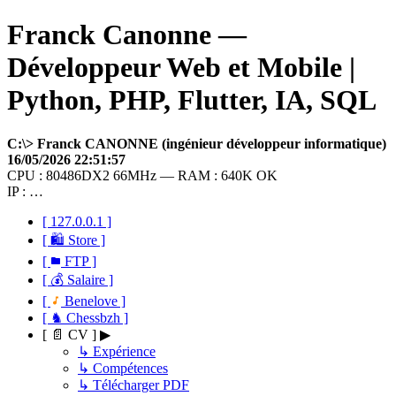
Franck Canonne —
Développeur Web et Mobile |
Python, PHP, Flutter, IA, SQL
C:\> Franck CANONNE (ingénieur développeur informatique)
16/05/2026 22:51:57
CPU : 80486DX2 66MHz — RAM : 640K OK
IP : …
[ 127.0.0.1 ]
[ 🛍 Store ]
[
FTP ]
[ 💰 Salaire ]
[
Benelove ]
[ ♞ Chessbzh ]
[ 📄 CV ] ▶
↳ Expérience
↳ Compétences
↳ Télécharger PDF