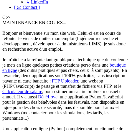
↳ LinkedIn
[ 📧 Contact ]
C:\>
MAINTENANCE EN COURS...
Bonjour et bienvenue sur mon site web. Celui-ci est en cours de
refonte. Je viens de quitter mon emploi (Ingénieur recherche et
développement, développeur / administrateurs LIMS), je suis donc
en recherche active d'un emploi...
Je m'attelle à la refonte tant graphique et technique que du contenu :
je mets en ligne quelques petites créations perso dans une
boutique
en ligne
(des outils pratiques et pas chers, ceux-là sont payants). En
revanche, deux applications sont
100% gratuites
, sans inscription
payante ni carte bancaire :
FTP Uploader
, une webapp
(PHP/JavaScript) de partage et transfert de fichiers via FTP, et le
Calculateur de salaire
, pour estimer un salaire brut/net mensuel et
annuel. Il y a aussi
BénéLove
, une application Python/JavaScript
pour la gestion des bénévoles dans les festivals, non disponible en
ligne pour des choix de sécurité, mais disponible pour Linux et
Windows (me contacter pour les simulations, les tarifs, les
partenariats...)
Une application en ligne (Python) complètement fonctionnelle de