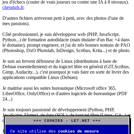
jeu d'échecs (coutre de vrais joueurs ou contre une IA à 8 niveaux).
chessbzh.fr
.
D'autres fichiers arriveront petit à petit, avec des photos (l'une de
mes passions).
Côté professionnel, je suis développeur web (PHP, JavaScript,
Python...) de formation autodidacte (mais titulaire d'un Bac +4 dans
le domaine), prompt engeneer, et j'ai de très bonnes notions de PAO
(Photoshop, DxO Photolab, InDesign, Scribus, Krita...) et de photo.
Je suis un fervent défenseur de Linux (distributions à base de
Debian essentiellement) et du logiciel libre en général (GIT,Scribus,
Gimp, Audacity...), c'est pourquoi je vais faire en sorte de livrer des
applications compatible Linux (Debian).
Je maitrise aussi les suites bureautique (Microsoft office 365,
LibreOffice, OnlyOffice) et d'autres logiciels de bureautique (PDF
24...)
Je suis toujours passionné de développement (Python, PHP,
JavaScript, Flutter), de data (SQL), de logiciel libre (Linux, Git...) et
d'IA (principalement Claude et DeepSeek).
=== COOKIES - LE7.NET ===
J'aime jouer, surtout aux jeux de sociétés (Risk, Uno, Scrabble...),
Ce site utilise des
cookies de mesure