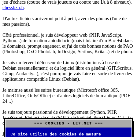
jeu d'échecs (coutre de vrais joueurs ou contre une IA à 8 niveaux).
chessbzh.fr
.
D'autres fichiers arriveront petit à petit, avec des photos (l'une de
mes passions).
Côté professionnel, je suis développeur web (PHP, JavaScript,
Python...) de formation autodidacte (mais titulaire d'un Bac +4 dans
le domaine), prompt engeneer, et j'ai de très bonnes notions de PAO
(Photoshop, DxO Photolab, InDesign, Scribus, Krita...) et de photo.
Je suis un fervent défenseur de Linux (distributions à base de
Debian essentiellement) et du logiciel libre en général (GIT,Scribus,
Gimp, Audacity...), c'est pourquoi je vais faire en sorte de livrer des
applications compatible Linux (Debian).
Je maitrise aussi les suites bureautique (Microsoft office 365,
LibreOffice, OnlyOffice) et d'autres logiciels de bureautique (PDF
24...)
Je suis toujours passionné de développement (Python, PHP,
JavaScript, Flutter), de data (SQL), de logiciel libre (Linux, Git...) et
d'IA (principalement Claude et DeepSeek).
=== COOKIES - LE7.NET ===
J'aime jouer, surtout aux jeux de sociétés (Risk, Uno, Scrabble...),
Ce site utilise des
cookies de mesure