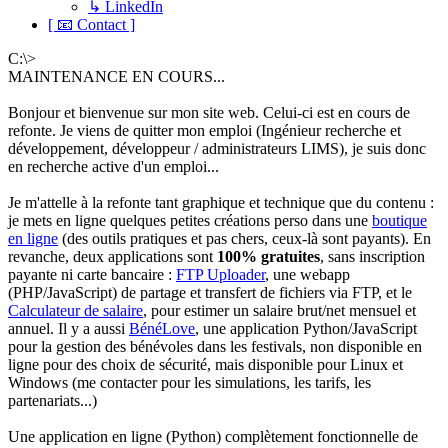
↳ LinkedIn
[ 📧 Contact ]
C:\>
MAINTENANCE EN COURS...
Bonjour et bienvenue sur mon site web. Celui-ci est en cours de
refonte. Je viens de quitter mon emploi (Ingénieur recherche et
développement, développeur / administrateurs LIMS), je suis donc
en recherche active d'un emploi...
Je m'attelle à la refonte tant graphique et technique que du contenu :
je mets en ligne quelques petites créations perso dans une
boutique
en ligne
(des outils pratiques et pas chers, ceux-là sont payants). En
revanche, deux applications sont
100% gratuites
, sans inscription
payante ni carte bancaire :
FTP Uploader
, une webapp
(PHP/JavaScript) de partage et transfert de fichiers via FTP, et le
Calculateur de salaire
, pour estimer un salaire brut/net mensuel et
annuel. Il y a aussi
BénéLove
, une application Python/JavaScript
pour la gestion des bénévoles dans les festivals, non disponible en
ligne pour des choix de sécurité, mais disponible pour Linux et
Windows (me contacter pour les simulations, les tarifs, les
partenariats...)
Une application en ligne (Python) complètement fonctionnelle de