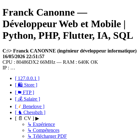
Franck Canonne —
Développeur Web et Mobile |
Python, PHP, Flutter, IA, SQL
C:\> Franck CANONNE (ingénieur développeur informatique)
16/05/2026 22:51:57
CPU : 80486DX2 66MHz — RAM : 640K OK
IP : …
[ 127.0.0.1 ]
[ 🛍 Store ]
[
FTP ]
[ 💰 Salaire ]
[
Benelove ]
[ ♞ Chessbzh ]
[ 📄 CV ] ▶
↳ Expérience
↳ Compétences
↳ Télécharger PDF