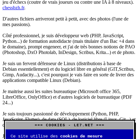
jeu d'échecs (coutre de vrais joueurs ou contre une IA à 8 niveaux).
chessbzh.fr
.
D'autres fichiers arriveront petit à petit, avec des photos (l'une de
mes passions).
Côté professionnel, je suis développeur web (PHP, JavaScript,
Python...) de formation autodidacte (mais titulaire d'un Bac +4 dans
le domaine), prompt engeneer, et j'ai de très bonnes notions de PAO
(Photoshop, DxO Photolab, InDesign, Scribus, Krita...) et de photo.
Je suis un fervent défenseur de Linux (distributions à base de
Debian essentiellement) et du logiciel libre en général (GIT,Scribus,
Gimp, Audacity...), c'est pourquoi je vais faire en sorte de livrer des
applications compatible Linux (Debian).
Je maitrise aussi les suites bureautique (Microsoft office 365,
LibreOffice, OnlyOffice) et d'autres logiciels de bureautique (PDF
24...)
Je suis toujours passionné de développement (Python, PHP,
JavaScript, Flutter), de data (SQL), de logiciel libre (Linux, Git...) et
d'IA (principalement Claude et DeepSeek).
=== COOKIES - LE7.NET ===
J'aime jouer, surtout aux jeux de sociétés (Risk, Uno, Scrabble...),
Ce site utilise des
cookies de mesure