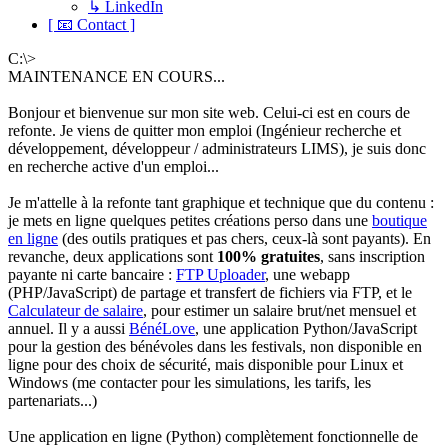
↳ LinkedIn
[ 📧 Contact ]
C:\>
MAINTENANCE EN COURS...
Bonjour et bienvenue sur mon site web. Celui-ci est en cours de
refonte. Je viens de quitter mon emploi (Ingénieur recherche et
développement, développeur / administrateurs LIMS), je suis donc
en recherche active d'un emploi...
Je m'attelle à la refonte tant graphique et technique que du contenu :
je mets en ligne quelques petites créations perso dans une
boutique
en ligne
(des outils pratiques et pas chers, ceux-là sont payants). En
revanche, deux applications sont
100% gratuites
, sans inscription
payante ni carte bancaire :
FTP Uploader
, une webapp
(PHP/JavaScript) de partage et transfert de fichiers via FTP, et le
Calculateur de salaire
, pour estimer un salaire brut/net mensuel et
annuel. Il y a aussi
BénéLove
, une application Python/JavaScript
pour la gestion des bénévoles dans les festivals, non disponible en
ligne pour des choix de sécurité, mais disponible pour Linux et
Windows (me contacter pour les simulations, les tarifs, les
partenariats...)
Une application en ligne (Python) complètement fonctionnelle de