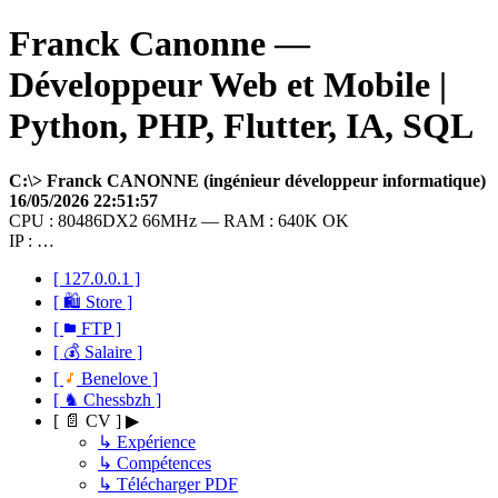
Franck Canonne —
Développeur Web et Mobile |
Python, PHP, Flutter, IA, SQL
C:\> Franck CANONNE (ingénieur développeur informatique)
16/05/2026 22:51:57
CPU : 80486DX2 66MHz — RAM : 640K OK
IP : …
[ 127.0.0.1 ]
[ 🛍 Store ]
[
FTP ]
[ 💰 Salaire ]
[
Benelove ]
[ ♞ Chessbzh ]
[ 📄 CV ] ▶
↳ Expérience
↳ Compétences
↳ Télécharger PDF