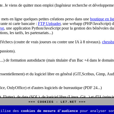
te. Je viens de quitter mon emploi (Ingénieur recherche et développeme
je mets en ligne quelques petites créations perso dans une
boutique en li
yante ni carte bancaire :
FTP Uploader
, une webapp (PHP/JavaScript) de 
ve
, une application Python/JavaScript pour la gestion des bénévoles dan
s, les tarifs, les partenariats...)
'échecs (coutre de vrais joueurs ou contre une IA à 8 niveaux).
chessbz
 passions).
..) de formation autodidacte (mais titulaire d'un Bac +4 dans le domain
sentiellement) et du logiciel libre en général (GIT,Scribus, Gimp, Audacit
fice, OnlyOffice) et d'autres logiciels de bureautique (PDF 24...)
Flutter), de data (SQL), de logiciel libre (Linux, Git...) et d'IA (pri
=== COOKIES - LE7.NET ===
is aussi aux jeux de stratégie (Echecs, Go, Quarto, Tock...) et aux jeux v
tilise des
cookies de mesure d'audience
pour analyser son