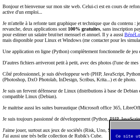
Bonjour et bienvenue sur mon site web. Celui-ci est en cours de refon
active d'un emploi...
Je m'attelle à la refonte tant graphique et technique que du contenu : 
revanche, deux applications sont
100% gratuites
, sans inscription pa
pour estimer un salaire brut/net mensuel et annuel. Il y a aussi
BénéLo
mais disponible pour Linux et Windows (me contacter pour les simulation
Une application en ligne (Python) complètement fonctionnelle de jeu d
D'autres fichiers arriveront petit à petit, avec des photos (l'une de mes
Côté professionnel, je suis développeur web (PHP, JavaScript, Python.
(Photoshop, DxO Photolab, InDesign, Scribus, Krita...) et de photo.
Je suis un fervent défenseur de Linux (distributions à base de Debian es
compatible Linux (Debian).
Je maitrise aussi les suites bureautique (Microsoft office 365, LibreOf
Je suis toujours passionné de développement (Python, PHP, JavaScript, 
J'aime jouer, surtout aux jeux de sociétés (Risk, Uno, Scrabble...), ma
J'ai aussi une très belle collection de Rubik's Cube.
Ce site u