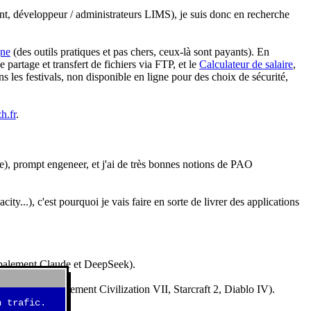
nt, développeur / administrateurs LIMS), je suis donc en recherche
gne
(des outils pratiques et pas chers, ceux-là sont payants). En
partage et transfert de fichiers via FTP, et le
Calculateur de salaire
,
s les festivals, non disponible en ligne pour des choix de sécurité,
h.fr
.
e), prompt engeneer, et j'ai de très bonnes notions de PAO
y...), c'est pourquoi je vais faire en sorte de livrer des applications
ncipalement Claude et DeepSeek).
idéos (essentiellement Civilization VII, Starcraft 2, Diablo IV).
 trafic.