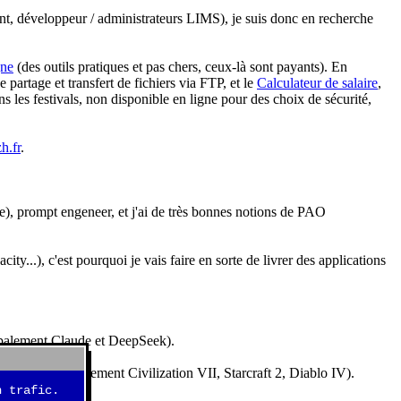
nt, développeur / administrateurs LIMS), je suis donc en recherche
gne
(des outils pratiques et pas chers, ceux-là sont payants). En
partage et transfert de fichiers via FTP, et le
Calculateur de salaire
,
s les festivals, non disponible en ligne pour des choix de sécurité,
h.fr
.
e), prompt engeneer, et j'ai de très bonnes notions de PAO
y...), c'est pourquoi je vais faire en sorte de livrer des applications
ncipalement Claude et DeepSeek).
idéos (essentiellement Civilization VII, Starcraft 2, Diablo IV).
 trafic.