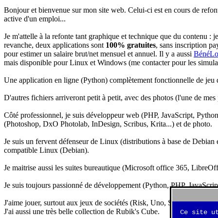
Bonjour et bienvenue sur mon site web. Celui-ci est en cours de refon
active d'un emploi...
Je m'attelle à la refonte tant graphique et technique que du contenu : 
revanche, deux applications sont
100% gratuites
, sans inscription pa
pour estimer un salaire brut/net mensuel et annuel. Il y a aussi
BénéLo
mais disponible pour Linux et Windows (me contacter pour les simulation
Une application en ligne (Python) complètement fonctionnelle de jeu d
D'autres fichiers arriveront petit à petit, avec des photos (l'une de mes
Côté professionnel, je suis développeur web (PHP, JavaScript, Python.
(Photoshop, DxO Photolab, InDesign, Scribus, Krita...) et de photo.
Je suis un fervent défenseur de Linux (distributions à base de Debian es
compatible Linux (Debian).
Je maitrise aussi les suites bureautique (Microsoft office 365, LibreOf
Je suis toujours passionné de développement (Python, PHP, JavaScript, 
J'aime jouer, surtout aux jeux de sociétés (Risk, Uno, Scrabble...), ma
J'ai aussi une très belle collection de Rubik's Cube.
Ce site u