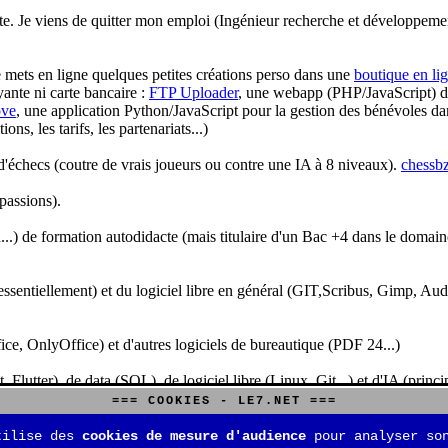
te. Je viens de quitter mon emploi (Ingénieur recherche et développeme
je mets en ligne quelques petites créations perso dans une
boutique en li
yante ni carte bancaire :
FTP Uploader
, une webapp (PHP/JavaScript) de 
ve
, une application Python/JavaScript pour la gestion des bénévoles dan
s, les tarifs, les partenariats...)
'échecs (coutre de vrais joueurs ou contre une IA à 8 niveaux).
chessbz
 passions).
..) de formation autodidacte (mais titulaire d'un Bac +4 dans le domain
sentiellement) et du logiciel libre en général (GIT,Scribus, Gimp, Audacit
fice, OnlyOffice) et d'autres logiciels de bureautique (PDF 24...)
Flutter), de data (SQL), de logiciel libre (Linux, Git...) et d'IA (pri
=== COOKIES - LE7.NET ===
is aussi aux jeux de stratégie (Echecs, Go, Quarto, Tock...) et aux jeux v
tilise des
cookies de mesure d'audience
pour analyser son