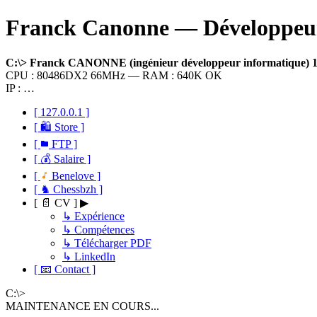
Franck Canonne — Développeur 
C:\> Franck CANONNE (ingénieur développeur informatique)
CPU : 80486DX2 66MHz — RAM : 640K OK
IP : …
[ 127.0.0.1 ]
[ 🛍 Store ]
[
FTP ]
[ 💰 Salaire ]
[
Benelove ]
[ ♞ Chessbzh ]
[ 📄 CV ] ▶
↳ Expérience
↳ Compétences
↳ Télécharger PDF
↳ LinkedIn
[ 📧 Contact ]
C:\>
MAINTENANCE EN COURS...