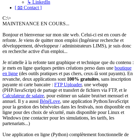
↳ LinkedIn
[ 📧 Contact ]
C:\>
MAINTENANCE EN COURS...
Bonjour et bienvenue sur mon site web. Celui-ci est en cours de
refonte. Je viens de quitter mon emploi (Ingénieur recherche et
développement, développeur / administrateurs LIMS), je suis donc
en recherche active d'un emploi...
Je m'attelle à la refonte tant graphique et technique que du contenu :
je mets en ligne quelques petites créations perso dans une
boutique
en ligne
(des outils pratiques et pas chers, ceux-là sont payants). En
revanche, deux applications sont
100% gratuites
, sans inscription
payante ni carte bancaire :
FTP Uploader
, une webapp
(PHP/JavaScript) de partage et transfert de fichiers via FTP, et le
Calculateur de salaire
, pour estimer un salaire brut/net mensuel et
annuel. Il y a aussi
BénéLove
, une application Python/JavaScript
pour la gestion des bénévoles dans les festivals, non disponible en
ligne pour des choix de sécurité, mais disponible pour Linux et
Windows (me contacter pour les simulations, les tarifs, les
partenariats...)
Une application en ligne (Python) complètement fonctionnelle de