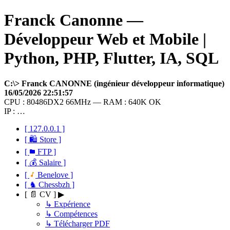
Franck Canonne —
Développeur Web et Mobile |
Python, PHP, Flutter, IA, SQL
C:\> Franck CANONNE (ingénieur développeur informatique)
16/05/2026 22:51:57
CPU : 80486DX2 66MHz — RAM : 640K OK
IP : …
[ 127.0.0.1 ]
[ 🛍 Store ]
[
FTP ]
[ 💰 Salaire ]
[
Benelove ]
[ ♞ Chessbzh ]
[ 📄 CV ] ▶
↳ Expérience
↳ Compétences
↳ Télécharger PDF