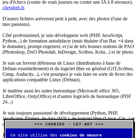
jeu d'échecs (coutre de vrais joueurs ou contre une IA à 8 niveaux).
chessbzh.fr
.
D'autres fichiers arriveront petit à petit, avec des photos (l'une de
mes passions).
Côté professionnel, je suis développeur web (PHP, JavaScript,
Python...) de formation autodidacte (mais titulaire d'un Bac +4 dans
le domaine), prompt engeneer, et j'ai de très bonnes notions de PAO
(Photoshop, DxO Photolab, InDesign, Scribus, Krita...) et de photo.
Je suis un fervent défenseur de Linux (distributions à base de
Debian essentiellement) et du logiciel libre en général (GIT,Scribus,
Gimp, Audacity...), c'est pourquoi je vais faire en sorte de livrer des
applications compatible Linux (Debian).
Je maitrise aussi les suites bureautique (Microsoft office 365,
LibreOffice, OnlyOffice) et d'autres logiciels de bureautique (PDF
24...)
Je suis toujours passionné de développement (Python, PHP,
JavaScript, Flutter), de data (SQL), de logiciel libre (Linux, Git...) et
d'IA (principalement Claude et DeepSeek).
=== COOKIES - LE7.NET ===
J'aime jouer, surtout aux jeux de sociétés (Risk, Uno, Scrabble...),
Ce site utilise des
cookies de mesure