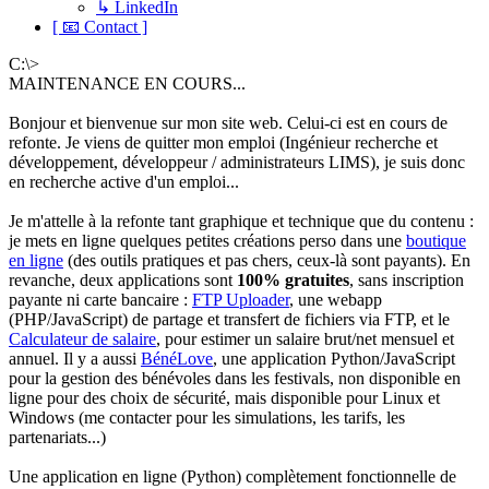
↳ LinkedIn
[ 📧 Contact ]
C:\>
MAINTENANCE EN COURS...
Bonjour et bienvenue sur mon site web. Celui-ci est en cours de
refonte. Je viens de quitter mon emploi (Ingénieur recherche et
développement, développeur / administrateurs LIMS), je suis donc
en recherche active d'un emploi...
Je m'attelle à la refonte tant graphique et technique que du contenu :
je mets en ligne quelques petites créations perso dans une
boutique
en ligne
(des outils pratiques et pas chers, ceux-là sont payants). En
revanche, deux applications sont
100% gratuites
, sans inscription
payante ni carte bancaire :
FTP Uploader
, une webapp
(PHP/JavaScript) de partage et transfert de fichiers via FTP, et le
Calculateur de salaire
, pour estimer un salaire brut/net mensuel et
annuel. Il y a aussi
BénéLove
, une application Python/JavaScript
pour la gestion des bénévoles dans les festivals, non disponible en
ligne pour des choix de sécurité, mais disponible pour Linux et
Windows (me contacter pour les simulations, les tarifs, les
partenariats...)
Une application en ligne (Python) complètement fonctionnelle de