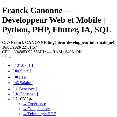
Franck Canonne —
Développeur Web et Mobile |
Python, PHP, Flutter, IA, SQL
C:\> Franck CANONNE (ingénieur développeur informatique)
16/05/2026 22:51:57
CPU : 80486DX2 66MHz — RAM : 640K OK
IP : …
[ 127.0.0.1 ]
[ 🛍 Store ]
[
FTP ]
[ 💰 Salaire ]
[
Benelove ]
[ ♞ Chessbzh ]
[ 📄 CV ] ▶
↳ Expérience
↳ Compétences
↳ Télécharger PDF