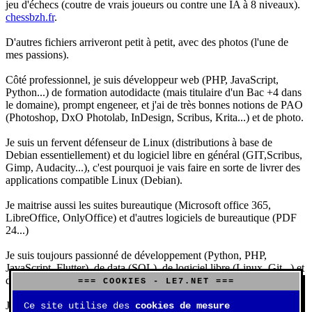
jeu d'échecs (coutre de vrais joueurs ou contre une IA à 8 niveaux).
chessbzh.fr
.
D'autres fichiers arriveront petit à petit, avec des photos (l'une de
mes passions).
Côté professionnel, je suis développeur web (PHP, JavaScript,
Python...) de formation autodidacte (mais titulaire d'un Bac +4 dans
le domaine), prompt engeneer, et j'ai de très bonnes notions de PAO
(Photoshop, DxO Photolab, InDesign, Scribus, Krita...) et de photo.
Je suis un fervent défenseur de Linux (distributions à base de
Debian essentiellement) et du logiciel libre en général (GIT,Scribus,
Gimp, Audacity...), c'est pourquoi je vais faire en sorte de livrer des
applications compatible Linux (Debian).
Je maitrise aussi les suites bureautique (Microsoft office 365,
LibreOffice, OnlyOffice) et d'autres logiciels de bureautique (PDF
24...)
Je suis toujours passionné de développement (Python, PHP,
JavaScript, Flutter), de data (SQL), de logiciel libre (Linux, Git...) et
d'IA (principalement Claude et DeepSeek).
=== COOKIES - LE7.NET ===
J'aime jouer, surtout aux jeux de sociétés (Risk, Uno, Scrabble...),
Ce site utilise des
cookies de mesure