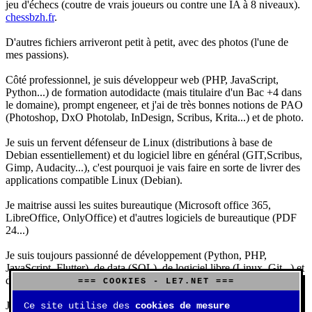
jeu d'échecs (coutre de vrais joueurs ou contre une IA à 8 niveaux).
chessbzh.fr
.
D'autres fichiers arriveront petit à petit, avec des photos (l'une de
mes passions).
Côté professionnel, je suis développeur web (PHP, JavaScript,
Python...) de formation autodidacte (mais titulaire d'un Bac +4 dans
le domaine), prompt engeneer, et j'ai de très bonnes notions de PAO
(Photoshop, DxO Photolab, InDesign, Scribus, Krita...) et de photo.
Je suis un fervent défenseur de Linux (distributions à base de
Debian essentiellement) et du logiciel libre en général (GIT,Scribus,
Gimp, Audacity...), c'est pourquoi je vais faire en sorte de livrer des
applications compatible Linux (Debian).
Je maitrise aussi les suites bureautique (Microsoft office 365,
LibreOffice, OnlyOffice) et d'autres logiciels de bureautique (PDF
24...)
Je suis toujours passionné de développement (Python, PHP,
JavaScript, Flutter), de data (SQL), de logiciel libre (Linux, Git...) et
d'IA (principalement Claude et DeepSeek).
=== COOKIES - LE7.NET ===
J'aime jouer, surtout aux jeux de sociétés (Risk, Uno, Scrabble...),
Ce site utilise des
cookies de mesure