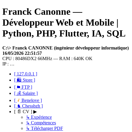
Franck Canonne —
Développeur Web et Mobile |
Python, PHP, Flutter, IA, SQL
C:\> Franck CANONNE (ingénieur développeur informatique)
16/05/2026 22:51:57
CPU : 80486DX2 66MHz — RAM : 640K OK
IP : …
[ 127.0.0.1 ]
[ 🛍 Store ]
[
FTP ]
[ 💰 Salaire ]
[
Benelove ]
[ ♞ Chessbzh ]
[ 📄 CV ] ▶
↳ Expérience
↳ Compétences
↳ Télécharger PDF