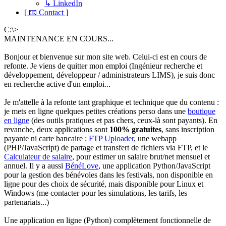
↳ LinkedIn
[ 📧 Contact ]
C:\>
MAINTENANCE EN COURS...
Bonjour et bienvenue sur mon site web. Celui-ci est en cours de
refonte. Je viens de quitter mon emploi (Ingénieur recherche et
développement, développeur / administrateurs LIMS), je suis donc
en recherche active d'un emploi...
Je m'attelle à la refonte tant graphique et technique que du contenu :
je mets en ligne quelques petites créations perso dans une
boutique
en ligne
(des outils pratiques et pas chers, ceux-là sont payants). En
revanche, deux applications sont
100% gratuites
, sans inscription
payante ni carte bancaire :
FTP Uploader
, une webapp
(PHP/JavaScript) de partage et transfert de fichiers via FTP, et le
Calculateur de salaire
, pour estimer un salaire brut/net mensuel et
annuel. Il y a aussi
BénéLove
, une application Python/JavaScript
pour la gestion des bénévoles dans les festivals, non disponible en
ligne pour des choix de sécurité, mais disponible pour Linux et
Windows (me contacter pour les simulations, les tarifs, les
partenariats...)
Une application en ligne (Python) complètement fonctionnelle de