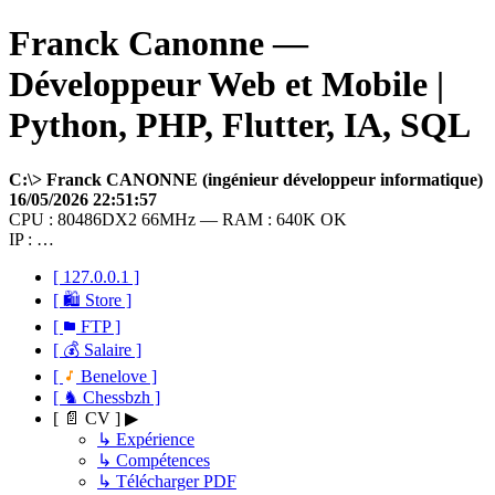
Franck Canonne —
Développeur Web et Mobile |
Python, PHP, Flutter, IA, SQL
C:\> Franck CANONNE (ingénieur développeur informatique)
16/05/2026 22:51:57
CPU : 80486DX2 66MHz — RAM : 640K OK
IP : …
[ 127.0.0.1 ]
[ 🛍 Store ]
[
FTP ]
[ 💰 Salaire ]
[
Benelove ]
[ ♞ Chessbzh ]
[ 📄 CV ] ▶
↳ Expérience
↳ Compétences
↳ Télécharger PDF