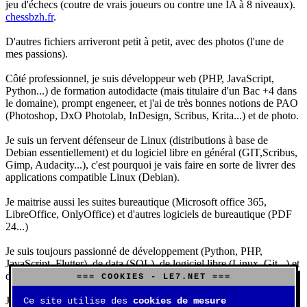
jeu d'échecs (coutre de vrais joueurs ou contre une IA à 8 niveaux).
chessbzh.fr
.
D'autres fichiers arriveront petit à petit, avec des photos (l'une de
mes passions).
Côté professionnel, je suis développeur web (PHP, JavaScript,
Python...) de formation autodidacte (mais titulaire d'un Bac +4 dans
le domaine), prompt engeneer, et j'ai de très bonnes notions de PAO
(Photoshop, DxO Photolab, InDesign, Scribus, Krita...) et de photo.
Je suis un fervent défenseur de Linux (distributions à base de
Debian essentiellement) et du logiciel libre en général (GIT,Scribus,
Gimp, Audacity...), c'est pourquoi je vais faire en sorte de livrer des
applications compatible Linux (Debian).
Je maitrise aussi les suites bureautique (Microsoft office 365,
LibreOffice, OnlyOffice) et d'autres logiciels de bureautique (PDF
24...)
Je suis toujours passionné de développement (Python, PHP,
JavaScript, Flutter), de data (SQL), de logiciel libre (Linux, Git...) et
d'IA (principalement Claude et DeepSeek).
=== COOKIES - LE7.NET ===
J'aime jouer, surtout aux jeux de sociétés (Risk, Uno, Scrabble...),
Ce site utilise des
cookies de mesure