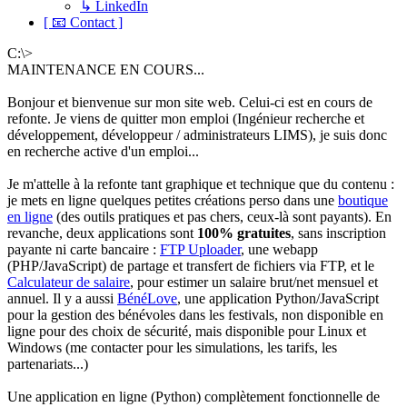
↳ LinkedIn
[ 📧 Contact ]
C:\>
MAINTENANCE EN COURS...
Bonjour et bienvenue sur mon site web. Celui-ci est en cours de
refonte. Je viens de quitter mon emploi (Ingénieur recherche et
développement, développeur / administrateurs LIMS), je suis donc
en recherche active d'un emploi...
Je m'attelle à la refonte tant graphique et technique que du contenu :
je mets en ligne quelques petites créations perso dans une
boutique
en ligne
(des outils pratiques et pas chers, ceux-là sont payants). En
revanche, deux applications sont
100% gratuites
, sans inscription
payante ni carte bancaire :
FTP Uploader
, une webapp
(PHP/JavaScript) de partage et transfert de fichiers via FTP, et le
Calculateur de salaire
, pour estimer un salaire brut/net mensuel et
annuel. Il y a aussi
BénéLove
, une application Python/JavaScript
pour la gestion des bénévoles dans les festivals, non disponible en
ligne pour des choix de sécurité, mais disponible pour Linux et
Windows (me contacter pour les simulations, les tarifs, les
partenariats...)
Une application en ligne (Python) complètement fonctionnelle de