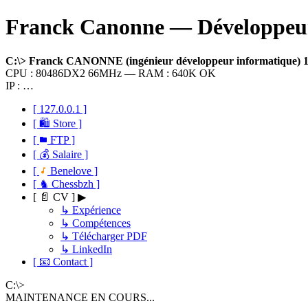
Franck Canonne — Développeur 
C:\> Franck CANONNE (ingénieur développeur informatique)
CPU : 80486DX2 66MHz — RAM : 640K OK
IP : …
[ 127.0.0.1 ]
[ 🛍 Store ]
[
FTP ]
[ 💰 Salaire ]
[
Benelove ]
[ ♞ Chessbzh ]
[ 📄 CV ] ▶
↳ Expérience
↳ Compétences
↳ Télécharger PDF
↳ LinkedIn
[ 📧 Contact ]
C:\>
MAINTENANCE EN COURS...