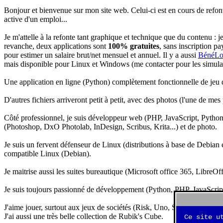
Bonjour et bienvenue sur mon site web. Celui-ci est en cours de refon
active d'un emploi...
Je m'attelle à la refonte tant graphique et technique que du contenu : 
revanche, deux applications sont
100% gratuites
, sans inscription pa
pour estimer un salaire brut/net mensuel et annuel. Il y a aussi
BénéLo
mais disponible pour Linux et Windows (me contacter pour les simulation
Une application en ligne (Python) complètement fonctionnelle de jeu d
D'autres fichiers arriveront petit à petit, avec des photos (l'une de mes
Côté professionnel, je suis développeur web (PHP, JavaScript, Python.
(Photoshop, DxO Photolab, InDesign, Scribus, Krita...) et de photo.
Je suis un fervent défenseur de Linux (distributions à base de Debian es
compatible Linux (Debian).
Je maitrise aussi les suites bureautique (Microsoft office 365, LibreOf
Je suis toujours passionné de développement (Python, PHP, JavaScript, 
J'aime jouer, surtout aux jeux de sociétés (Risk, Uno, Scrabble...), ma
J'ai aussi une très belle collection de Rubik's Cube.
Ce site u