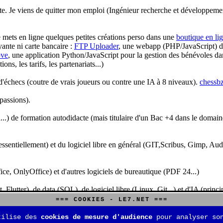
te. Je viens de quitter mon emploi (Ingénieur recherche et développeme
je mets en ligne quelques petites créations perso dans une
boutique en li
yante ni carte bancaire :
FTP Uploader
, une webapp (PHP/JavaScript) de 
ve
, une application Python/JavaScript pour la gestion des bénévoles dan
s, les tarifs, les partenariats...)
'échecs (coutre de vrais joueurs ou contre une IA à 8 niveaux).
chessbz
 passions).
..) de formation autodidacte (mais titulaire d'un Bac +4 dans le domain
sentiellement) et du logiciel libre en général (GIT,Scribus, Gimp, Audacit
fice, OnlyOffice) et d'autres logiciels de bureautique (PDF 24...)
Flutter), de data (SQL), de logiciel libre (Linux, Git...) et d'IA (pri
=== COOKIES - LE7.NET ===
is aussi aux jeux de stratégie (Echecs, Go, Quarto, Tock...) et aux jeux v
tilise des
cookies de mesure d'audience
pour analyser son