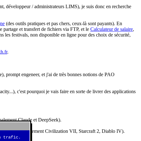
nt, développeur / administrateurs LIMS), je suis donc en recherche
gne
(des outils pratiques et pas chers, ceux-là sont payants). En
partage et transfert de fichiers via FTP, et le
Calculateur de salaire
,
s les festivals, non disponible en ligne pour des choix de sécurité,
h.fr
.
e), prompt engeneer, et j'ai de très bonnes notions de PAO
y...), c'est pourquoi je vais faire en sorte de livrer des applications
ncipalement Claude et DeepSeek).
idéos (essentiellement Civilization VII, Starcraft 2, Diablo IV).
 trafic.