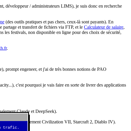
nt, développeur / administrateurs LIMS), je suis donc en recherche
gne
(des outils pratiques et pas chers, ceux-là sont payants). En
partage et transfert de fichiers via FTP, et le
Calculateur de salaire
,
s les festivals, non disponible en ligne pour des choix de sécurité,
h.fr
.
e), prompt engeneer, et j'ai de très bonnes notions de PAO
y...), c'est pourquoi je vais faire en sorte de livrer des applications
ncipalement Claude et DeepSeek).
idéos (essentiellement Civilization VII, Starcraft 2, Diablo IV).
 trafic.