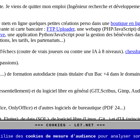
te. Je viens de quitter mon emploi (Ingénieur recherche et développeme
je mets en ligne quelques petites créations perso dans une
boutique en li
yante ni carte bancaire :
FTP Uploader
, une webapp (PHP/JavaScript) de 
ve
, une application Python/JavaScript pour la gestion des bénévoles dan
s, les tarifs, les partenariats...)
'échecs (coutre de vrais joueurs ou contre une IA à 8 niveaux).
chessbz
 passions).
..) de formation autodidacte (mais titulaire d'un Bac +4 dans le domain
sentiellement) et du logiciel libre en général (GIT,Scribus, Gimp, Audacit
fice, OnlyOffice) et d'autres logiciels de bureautique (PDF 24...)
Flutter), de data (SQL), de logiciel libre (Linux, Git...) et d'IA (pri
=== COOKIES - LE7.NET ===
is aussi aux jeux de stratégie (Echecs, Go, Quarto, Tock...) et aux jeux v
tilise des
cookies de mesure d'audience
pour analyser son