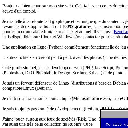
Bonjour et bienvenue sur mon site web. Celui-ci est en cours de refon
active d'un emploi...
Je m'attelle à la refonte tant graphique et technique que du contenu : 
revanche, deux applications sont
100% gratuites
, sans inscription pa
pour estimer un salaire brut/net mensuel et annuel. Il y a aussi
BénéLo
mais disponible pour Linux et Windows (me contacter pour les simulation
Une application en ligne (Python) complètement fonctionnelle de jeu d
D'autres fichiers arriveront petit à petit, avec des photos (l'une de mes
Côté professionnel, je suis développeur web (PHP, JavaScript, Python.
(Photoshop, DxO Photolab, InDesign, Scribus, Krita...) et de photo.
Je suis un fervent défenseur de Linux (distributions à base de Debian es
compatible Linux (Debian).
Je maitrise aussi les suites bureautique (Microsoft office 365, LibreOf
Je suis toujours passionné de développement (Python, PHP, JavaScript, 
J'aime jouer, surtout aux jeux de sociétés (Risk, Uno, Scrabble...), ma
J'ai aussi une très belle collection de Rubik's Cube.
Ce site u