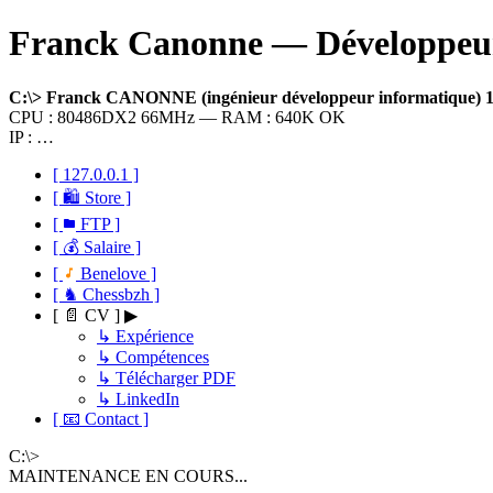
Franck Canonne — Développeur 
C:\> Franck CANONNE (ingénieur développeur informatique)
CPU : 80486DX2 66MHz — RAM : 640K OK
IP : …
[ 127.0.0.1 ]
[ 🛍 Store ]
[
FTP ]
[ 💰 Salaire ]
[
Benelove ]
[ ♞ Chessbzh ]
[ 📄 CV ] ▶
↳ Expérience
↳ Compétences
↳ Télécharger PDF
↳ LinkedIn
[ 📧 Contact ]
C:\>
MAINTENANCE EN COURS...