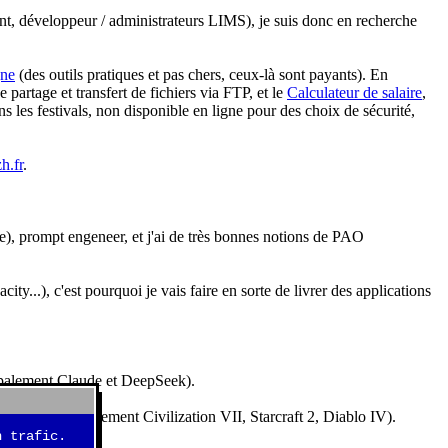
nt, développeur / administrateurs LIMS), je suis donc en recherche
gne
(des outils pratiques et pas chers, ceux-là sont payants). En
partage et transfert de fichiers via FTP, et le
Calculateur de salaire
,
s les festivals, non disponible en ligne pour des choix de sécurité,
h.fr
.
e), prompt engeneer, et j'ai de très bonnes notions de PAO
y...), c'est pourquoi je vais faire en sorte de livrer des applications
ncipalement Claude et DeepSeek).
idéos (essentiellement Civilization VII, Starcraft 2, Diablo IV).
 trafic.