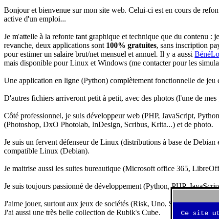
Bonjour et bienvenue sur mon site web. Celui-ci est en cours de refon
active d'un emploi...
Je m'attelle à la refonte tant graphique et technique que du contenu : 
revanche, deux applications sont
100% gratuites
, sans inscription pa
pour estimer un salaire brut/net mensuel et annuel. Il y a aussi
BénéLo
mais disponible pour Linux et Windows (me contacter pour les simulation
Une application en ligne (Python) complètement fonctionnelle de jeu d
D'autres fichiers arriveront petit à petit, avec des photos (l'une de mes
Côté professionnel, je suis développeur web (PHP, JavaScript, Python.
(Photoshop, DxO Photolab, InDesign, Scribus, Krita...) et de photo.
Je suis un fervent défenseur de Linux (distributions à base de Debian es
compatible Linux (Debian).
Je maitrise aussi les suites bureautique (Microsoft office 365, LibreOf
Je suis toujours passionné de développement (Python, PHP, JavaScript, 
J'aime jouer, surtout aux jeux de sociétés (Risk, Uno, Scrabble...), ma
J'ai aussi une très belle collection de Rubik's Cube.
Ce site u