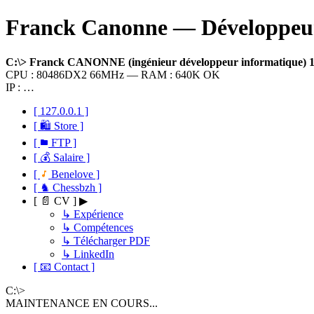
Franck Canonne — Développeur 
C:\> Franck CANONNE (ingénieur développeur informatique)
CPU : 80486DX2 66MHz — RAM : 640K OK
IP : …
[ 127.0.0.1 ]
[ 🛍 Store ]
[
FTP ]
[ 💰 Salaire ]
[
Benelove ]
[ ♞ Chessbzh ]
[ 📄 CV ] ▶
↳ Expérience
↳ Compétences
↳ Télécharger PDF
↳ LinkedIn
[ 📧 Contact ]
C:\>
MAINTENANCE EN COURS...