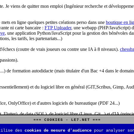
te. Je viens de quitter mon emploi (Ingénieur recherche et développeme
je mets en ligne quelques petites créations perso dans une
boutique en li
yante ni carte bancaire :
FTP Uploader
, une webapp (PHP/JavaScript) de 
ve
, une application Python/JavaScript pour la gestion des bénévoles dan
s, les tarifs, les partenariats...)
'échecs (coutre de vrais joueurs ou contre une IA à 8 niveaux).
chessbz
 passions).
..) de formation autodidacte (mais titulaire d'un Bac +4 dans le domain
sentiellement) et du logiciel libre en général (GIT,Scribus, Gimp, Audacit
fice, OnlyOffice) et d'autres logiciels de bureautique (PDF 24...)
Flutter), de data (SQL), de logiciel libre (Linux, Git...) et d'IA (pri
=== COOKIES - LE7.NET ===
is aussi aux jeux de stratégie (Echecs, Go, Quarto, Tock...) et aux jeux v
tilise des
cookies de mesure d'audience
pour analyser son