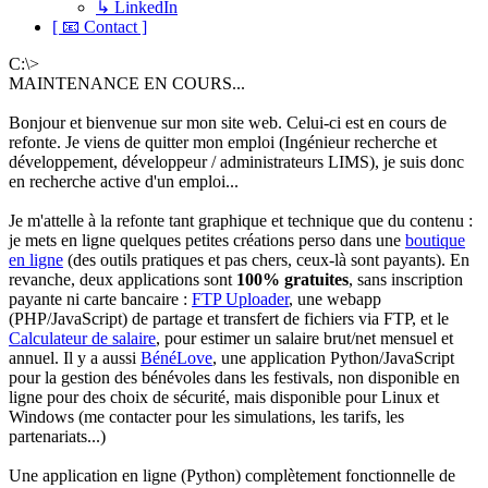
↳ LinkedIn
[ 📧 Contact ]
C:\>
MAINTENANCE EN COURS...
Bonjour et bienvenue sur mon site web. Celui-ci est en cours de
refonte. Je viens de quitter mon emploi (Ingénieur recherche et
développement, développeur / administrateurs LIMS), je suis donc
en recherche active d'un emploi...
Je m'attelle à la refonte tant graphique et technique que du contenu :
je mets en ligne quelques petites créations perso dans une
boutique
en ligne
(des outils pratiques et pas chers, ceux-là sont payants). En
revanche, deux applications sont
100% gratuites
, sans inscription
payante ni carte bancaire :
FTP Uploader
, une webapp
(PHP/JavaScript) de partage et transfert de fichiers via FTP, et le
Calculateur de salaire
, pour estimer un salaire brut/net mensuel et
annuel. Il y a aussi
BénéLove
, une application Python/JavaScript
pour la gestion des bénévoles dans les festivals, non disponible en
ligne pour des choix de sécurité, mais disponible pour Linux et
Windows (me contacter pour les simulations, les tarifs, les
partenariats...)
Une application en ligne (Python) complètement fonctionnelle de