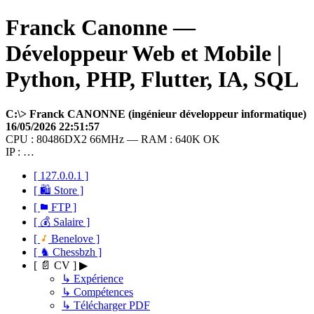
Franck Canonne —
Développeur Web et Mobile |
Python, PHP, Flutter, IA, SQL
C:\> Franck CANONNE (ingénieur développeur informatique)
16/05/2026 22:51:57
CPU : 80486DX2 66MHz — RAM : 640K OK
IP : …
[ 127.0.0.1 ]
[ 🛍 Store ]
[
FTP ]
[ 💰 Salaire ]
[
Benelove ]
[ ♞ Chessbzh ]
[ 📄 CV ] ▶
↳ Expérience
↳ Compétences
↳ Télécharger PDF