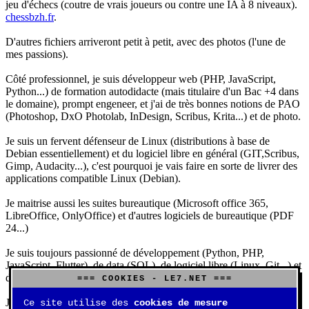
jeu d'échecs (coutre de vrais joueurs ou contre une IA à 8 niveaux).
chessbzh.fr
.
D'autres fichiers arriveront petit à petit, avec des photos (l'une de
mes passions).
Côté professionnel, je suis développeur web (PHP, JavaScript,
Python...) de formation autodidacte (mais titulaire d'un Bac +4 dans
le domaine), prompt engeneer, et j'ai de très bonnes notions de PAO
(Photoshop, DxO Photolab, InDesign, Scribus, Krita...) et de photo.
Je suis un fervent défenseur de Linux (distributions à base de
Debian essentiellement) et du logiciel libre en général (GIT,Scribus,
Gimp, Audacity...), c'est pourquoi je vais faire en sorte de livrer des
applications compatible Linux (Debian).
Je maitrise aussi les suites bureautique (Microsoft office 365,
LibreOffice, OnlyOffice) et d'autres logiciels de bureautique (PDF
24...)
Je suis toujours passionné de développement (Python, PHP,
JavaScript, Flutter), de data (SQL), de logiciel libre (Linux, Git...) et
d'IA (principalement Claude et DeepSeek).
=== COOKIES - LE7.NET ===
J'aime jouer, surtout aux jeux de sociétés (Risk, Uno, Scrabble...),
Ce site utilise des
cookies de mesure