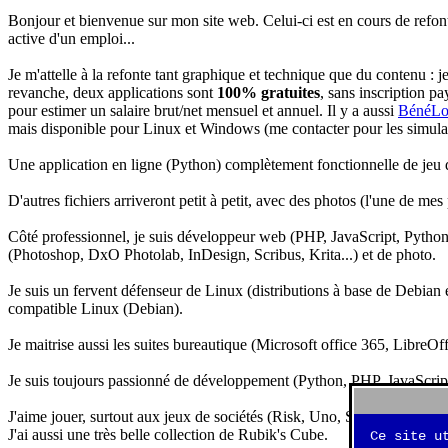
Bonjour et bienvenue sur mon site web. Celui-ci est en cours de refon
active d'un emploi...
Je m'attelle à la refonte tant graphique et technique que du contenu : 
revanche, deux applications sont
100% gratuites
, sans inscription pa
pour estimer un salaire brut/net mensuel et annuel. Il y a aussi
BénéLo
mais disponible pour Linux et Windows (me contacter pour les simulation
Une application en ligne (Python) complètement fonctionnelle de jeu d
D'autres fichiers arriveront petit à petit, avec des photos (l'une de mes
Côté professionnel, je suis développeur web (PHP, JavaScript, Python.
(Photoshop, DxO Photolab, InDesign, Scribus, Krita...) et de photo.
Je suis un fervent défenseur de Linux (distributions à base de Debian es
compatible Linux (Debian).
Je maitrise aussi les suites bureautique (Microsoft office 365, LibreOf
Je suis toujours passionné de développement (Python, PHP, JavaScript, 
J'aime jouer, surtout aux jeux de sociétés (Risk, Uno, Scrabble...), ma
J'ai aussi une très belle collection de Rubik's Cube.
Ce site u