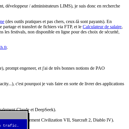
nt, développeur / administrateurs LIMS), je suis donc en recherche
gne
(des outils pratiques et pas chers, ceux-là sont payants). En
partage et transfert de fichiers via FTP, et le
Calculateur de salaire
,
s les festivals, non disponible en ligne pour des choix de sécurité,
h.fr
.
e), prompt engeneer, et j'ai de très bonnes notions de PAO
y...), c'est pourquoi je vais faire en sorte de livrer des applications
ncipalement Claude et DeepSeek).
idéos (essentiellement Civilization VII, Starcraft 2, Diablo IV).
 trafic.