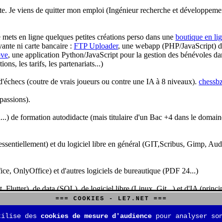
te. Je viens de quitter mon emploi (Ingénieur recherche et développeme
je mets en ligne quelques petites créations perso dans une
boutique en li
yante ni carte bancaire :
FTP Uploader
, une webapp (PHP/JavaScript) de 
ve
, une application Python/JavaScript pour la gestion des bénévoles dan
s, les tarifs, les partenariats...)
'échecs (coutre de vrais joueurs ou contre une IA à 8 niveaux).
chessbz
 passions).
..) de formation autodidacte (mais titulaire d'un Bac +4 dans le domain
sentiellement) et du logiciel libre en général (GIT,Scribus, Gimp, Audacit
fice, OnlyOffice) et d'autres logiciels de bureautique (PDF 24...)
Flutter), de data (SQL), de logiciel libre (Linux, Git...) et d'IA (pri
=== COOKIES - LE7.NET ===
is aussi aux jeux de stratégie (Echecs, Go, Quarto, Tock...) et aux jeux v
tilise des
cookies de mesure d'audience
pour analyser son