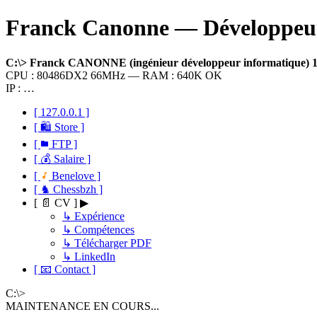
Franck Canonne — Développeur 
C:\> Franck CANONNE (ingénieur développeur informatique)
CPU : 80486DX2 66MHz — RAM : 640K OK
IP : …
[ 127.0.0.1 ]
[ 🛍 Store ]
[
FTP ]
[ 💰 Salaire ]
[
Benelove ]
[ ♞ Chessbzh ]
[ 📄 CV ] ▶
↳ Expérience
↳ Compétences
↳ Télécharger PDF
↳ LinkedIn
[ 📧 Contact ]
C:\>
MAINTENANCE EN COURS...