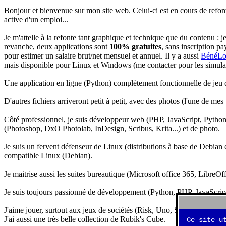
Bonjour et bienvenue sur mon site web. Celui-ci est en cours de refon
active d'un emploi...
Je m'attelle à la refonte tant graphique et technique que du contenu : 
revanche, deux applications sont
100% gratuites
, sans inscription pa
pour estimer un salaire brut/net mensuel et annuel. Il y a aussi
BénéLo
mais disponible pour Linux et Windows (me contacter pour les simulation
Une application en ligne (Python) complètement fonctionnelle de jeu d
D'autres fichiers arriveront petit à petit, avec des photos (l'une de mes
Côté professionnel, je suis développeur web (PHP, JavaScript, Python.
(Photoshop, DxO Photolab, InDesign, Scribus, Krita...) et de photo.
Je suis un fervent défenseur de Linux (distributions à base de Debian es
compatible Linux (Debian).
Je maitrise aussi les suites bureautique (Microsoft office 365, LibreOf
Je suis toujours passionné de développement (Python, PHP, JavaScript, 
J'aime jouer, surtout aux jeux de sociétés (Risk, Uno, Scrabble...), ma
J'ai aussi une très belle collection de Rubik's Cube.
Ce site u