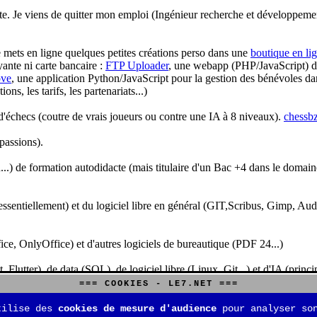
te. Je viens de quitter mon emploi (Ingénieur recherche et développeme
je mets en ligne quelques petites créations perso dans une
boutique en li
yante ni carte bancaire :
FTP Uploader
, une webapp (PHP/JavaScript) de 
ve
, une application Python/JavaScript pour la gestion des bénévoles dan
s, les tarifs, les partenariats...)
'échecs (coutre de vrais joueurs ou contre une IA à 8 niveaux).
chessbz
 passions).
..) de formation autodidacte (mais titulaire d'un Bac +4 dans le domain
sentiellement) et du logiciel libre en général (GIT,Scribus, Gimp, Audacit
fice, OnlyOffice) et d'autres logiciels de bureautique (PDF 24...)
Flutter), de data (SQL), de logiciel libre (Linux, Git...) et d'IA (pri
=== COOKIES - LE7.NET ===
is aussi aux jeux de stratégie (Echecs, Go, Quarto, Tock...) et aux jeux v
tilise des
cookies de mesure d'audience
pour analyser son