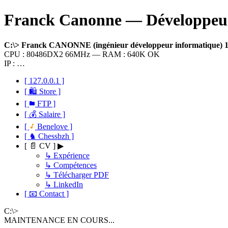
Franck Canonne — Développeur 
C:\> Franck CANONNE (ingénieur développeur informatique)
CPU : 80486DX2 66MHz — RAM : 640K OK
IP : …
[ 127.0.0.1 ]
[ 🛍 Store ]
[
FTP ]
[ 💰 Salaire ]
[
Benelove ]
[ ♞ Chessbzh ]
[ 📄 CV ] ▶
↳ Expérience
↳ Compétences
↳ Télécharger PDF
↳ LinkedIn
[ 📧 Contact ]
C:\>
MAINTENANCE EN COURS...