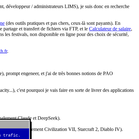
nt, développeur / administrateurs LIMS), je suis donc en recherche
gne
(des outils pratiques et pas chers, ceux-là sont payants). En
partage et transfert de fichiers via FTP, et le
Calculateur de salaire
,
s les festivals, non disponible en ligne pour des choix de sécurité,
h.fr
.
e), prompt engeneer, et j'ai de très bonnes notions de PAO
y...), c'est pourquoi je vais faire en sorte de livrer des applications
ncipalement Claude et DeepSeek).
idéos (essentiellement Civilization VII, Starcraft 2, Diablo IV).
 trafic.