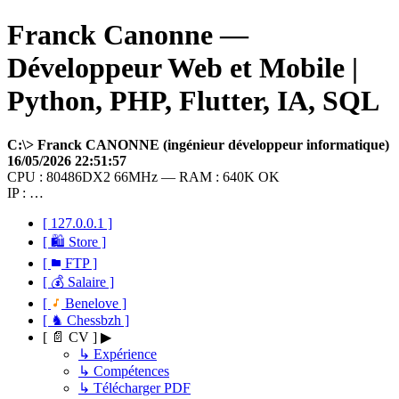
Franck Canonne —
Développeur Web et Mobile |
Python, PHP, Flutter, IA, SQL
C:\> Franck CANONNE (ingénieur développeur informatique)
16/05/2026 22:51:57
CPU : 80486DX2 66MHz — RAM : 640K OK
IP : …
[ 127.0.0.1 ]
[ 🛍 Store ]
[
FTP ]
[ 💰 Salaire ]
[
Benelove ]
[ ♞ Chessbzh ]
[ 📄 CV ] ▶
↳ Expérience
↳ Compétences
↳ Télécharger PDF