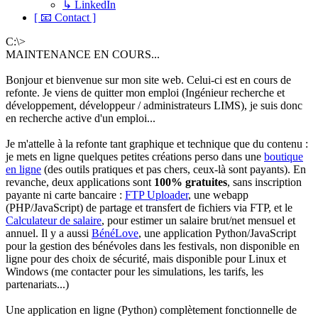
↳ LinkedIn
[ 📧 Contact ]
C:\>
MAINTENANCE EN COURS...
Bonjour et bienvenue sur mon site web. Celui-ci est en cours de
refonte. Je viens de quitter mon emploi (Ingénieur recherche et
développement, développeur / administrateurs LIMS), je suis donc
en recherche active d'un emploi...
Je m'attelle à la refonte tant graphique et technique que du contenu :
je mets en ligne quelques petites créations perso dans une
boutique
en ligne
(des outils pratiques et pas chers, ceux-là sont payants). En
revanche, deux applications sont
100% gratuites
, sans inscription
payante ni carte bancaire :
FTP Uploader
, une webapp
(PHP/JavaScript) de partage et transfert de fichiers via FTP, et le
Calculateur de salaire
, pour estimer un salaire brut/net mensuel et
annuel. Il y a aussi
BénéLove
, une application Python/JavaScript
pour la gestion des bénévoles dans les festivals, non disponible en
ligne pour des choix de sécurité, mais disponible pour Linux et
Windows (me contacter pour les simulations, les tarifs, les
partenariats...)
Une application en ligne (Python) complètement fonctionnelle de