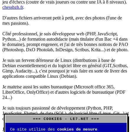
jeu d'échecs (coutre de vrais joueurs ou contre une IA à 8 niveaux).
chessbzh.fr
.
D'autres fichiers arriveront petit à petit, avec des photos (l'une de
mes passions).
Côté professionnel, je suis développeur web (PHP, JavaScript,
Python...) de formation autodidacte (mais titulaire d'un Bac +4 dans
le domaine), prompt engeneer, et j'ai de très bonnes notions de PAO
(Photoshop, DxO Photolab, InDesign, Scribus, Krita...) et de photo.
Je suis un fervent défenseur de Linux (distributions à base de
Debian essentiellement) et du logiciel libre en général (GIT,Scribus,
Gimp, Audacity...), c'est pourquoi je vais faire en sorte de livrer des
applications compatible Linux (Debian).
Je maitrise aussi les suites bureautique (Microsoft office 365,
LibreOffice, OnlyOffice) et d'autres logiciels de bureautique (PDF
24...)
Je suis toujours passionné de développement (Python, PHP,
JavaScript, Flutter), de data (SQL), de logiciel libre (Linux, Git...) et
d'IA (principalement Claude et DeepSeek).
=== COOKIES - LE7.NET ===
J'aime jouer, surtout aux jeux de sociétés (Risk, Uno, Scrabble...),
Ce site utilise des
cookies de mesure