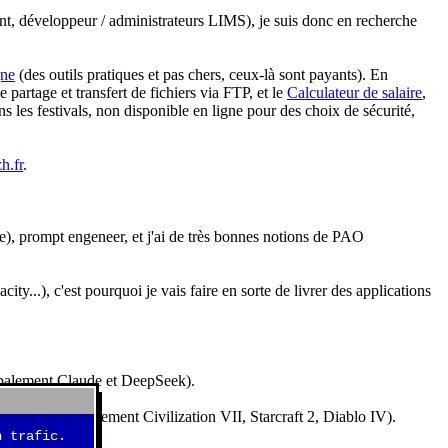
nt, développeur / administrateurs LIMS), je suis donc en recherche
gne
(des outils pratiques et pas chers, ceux-là sont payants). En
partage et transfert de fichiers via FTP, et le
Calculateur de salaire
,
s les festivals, non disponible en ligne pour des choix de sécurité,
h.fr
.
e), prompt engeneer, et j'ai de très bonnes notions de PAO
y...), c'est pourquoi je vais faire en sorte de livrer des applications
ncipalement Claude et DeepSeek).
idéos (essentiellement Civilization VII, Starcraft 2, Diablo IV).
 trafic.