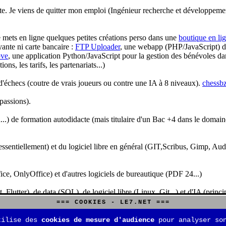
te. Je viens de quitter mon emploi (Ingénieur recherche et développeme
je mets en ligne quelques petites créations perso dans une
boutique en li
yante ni carte bancaire :
FTP Uploader
, une webapp (PHP/JavaScript) de 
ve
, une application Python/JavaScript pour la gestion des bénévoles dan
s, les tarifs, les partenariats...)
'échecs (coutre de vrais joueurs ou contre une IA à 8 niveaux).
chessbz
 passions).
..) de formation autodidacte (mais titulaire d'un Bac +4 dans le domain
sentiellement) et du logiciel libre en général (GIT,Scribus, Gimp, Audacit
fice, OnlyOffice) et d'autres logiciels de bureautique (PDF 24...)
Flutter), de data (SQL), de logiciel libre (Linux, Git...) et d'IA (pri
=== COOKIES - LE7.NET ===
is aussi aux jeux de stratégie (Echecs, Go, Quarto, Tock...) et aux jeux v
tilise des
cookies de mesure d'audience
pour analyser son