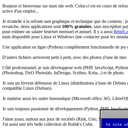
Bonjour et bienvenue sur mon site web. Celui-ci est en cours de refon
active d'un emploi...
Je m'attelle à la refonte tant graphique et technique que du contenu : 
revanche, deux applications sont
100% gratuites
, sans inscription pa
pour estimer un salaire brut/net mensuel et annuel. Il y a aussi
BénéLo
mais disponible pour Linux et Windows (me contacter pour les simulation
Une application en ligne (Python) complètement fonctionnelle de jeu d
D'autres fichiers arriveront petit à petit, avec des photos (l'une de mes
Côté professionnel, je suis développeur web (PHP, JavaScript, Python.
(Photoshop, DxO Photolab, InDesign, Scribus, Krita...) et de photo.
Je suis un fervent défenseur de Linux (distributions à base de Debian es
compatible Linux (Debian).
Je maitrise aussi les suites bureautique (Microsoft office 365, LibreOf
Je suis toujours passionné de développement (Python, PHP, JavaScript, 
J'aime jouer, surtout aux jeux de sociétés (Risk, Uno, Scrabble...), ma
J'ai aussi une très belle collection de Rubik's Cube.
Ce site u