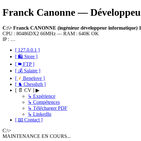
Franck Canonne — Développeur 
C:\> Franck CANONNE (ingénieur développeur informatique)
CPU : 80486DX2 66MHz — RAM : 640K OK
IP : …
[ 127.0.0.1 ]
[ 🛍 Store ]
[
FTP ]
[ 💰 Salaire ]
[
Benelove ]
[ ♞ Chessbzh ]
[ 📄 CV ] ▶
↳ Expérience
↳ Compétences
↳ Télécharger PDF
↳ LinkedIn
[ 📧 Contact ]
C:\>
MAINTENANCE EN COURS...