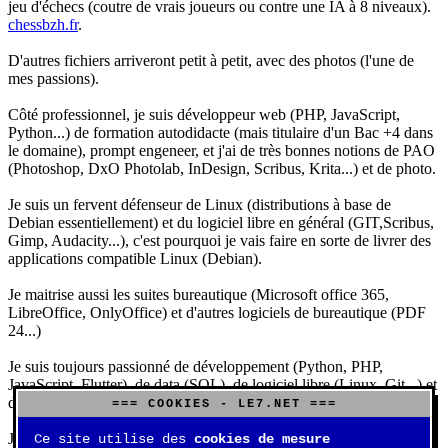
jeu d'échecs (coutre de vrais joueurs ou contre une IA à 8 niveaux).
chessbzh.fr
.
D'autres fichiers arriveront petit à petit, avec des photos (l'une de
mes passions).
Côté professionnel, je suis développeur web (PHP, JavaScript,
Python...) de formation autodidacte (mais titulaire d'un Bac +4 dans
le domaine), prompt engeneer, et j'ai de très bonnes notions de PAO
(Photoshop, DxO Photolab, InDesign, Scribus, Krita...) et de photo.
Je suis un fervent défenseur de Linux (distributions à base de
Debian essentiellement) et du logiciel libre en général (GIT,Scribus,
Gimp, Audacity...), c'est pourquoi je vais faire en sorte de livrer des
applications compatible Linux (Debian).
Je maitrise aussi les suites bureautique (Microsoft office 365,
LibreOffice, OnlyOffice) et d'autres logiciels de bureautique (PDF
24...)
Je suis toujours passionné de développement (Python, PHP,
JavaScript, Flutter), de data (SQL), de logiciel libre (Linux, Git...) et
d'IA (principalement Claude et DeepSeek).
=== COOKIES - LE7.NET ===
J'aime jouer, surtout aux jeux de sociétés (Risk, Uno, Scrabble...),
Ce site utilise des
cookies de mesure