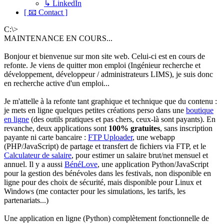
↳ LinkedIn
[ 📧 Contact ]
C:\>
MAINTENANCE EN COURS...
Bonjour et bienvenue sur mon site web. Celui-ci est en cours de
refonte. Je viens de quitter mon emploi (Ingénieur recherche et
développement, développeur / administrateurs LIMS), je suis donc
en recherche active d'un emploi...
Je m'attelle à la refonte tant graphique et technique que du contenu :
je mets en ligne quelques petites créations perso dans une
boutique
en ligne
(des outils pratiques et pas chers, ceux-là sont payants). En
revanche, deux applications sont
100% gratuites
, sans inscription
payante ni carte bancaire :
FTP Uploader
, une webapp
(PHP/JavaScript) de partage et transfert de fichiers via FTP, et le
Calculateur de salaire
, pour estimer un salaire brut/net mensuel et
annuel. Il y a aussi
BénéLove
, une application Python/JavaScript
pour la gestion des bénévoles dans les festivals, non disponible en
ligne pour des choix de sécurité, mais disponible pour Linux et
Windows (me contacter pour les simulations, les tarifs, les
partenariats...)
Une application en ligne (Python) complètement fonctionnelle de