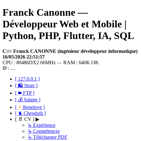
Franck Canonne —
Développeur Web et Mobile |
Python, PHP, Flutter, IA, SQL
C:\> Franck CANONNE (ingénieur développeur informatique)
16/05/2026 22:51:57
CPU : 80486DX2 66MHz — RAM : 640K OK
IP : …
[ 127.0.0.1 ]
[ 🛍 Store ]
[
FTP ]
[ 💰 Salaire ]
[
Benelove ]
[ ♞ Chessbzh ]
[ 📄 CV ] ▶
↳ Expérience
↳ Compétences
↳ Télécharger PDF