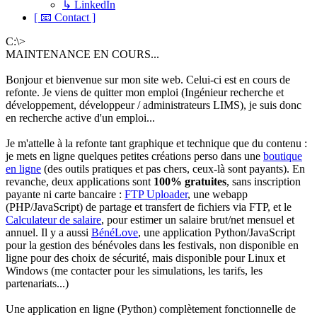
↳ LinkedIn
[ 📧 Contact ]
C:\>
MAINTENANCE EN COURS...
Bonjour et bienvenue sur mon site web. Celui-ci est en cours de
refonte. Je viens de quitter mon emploi (Ingénieur recherche et
développement, développeur / administrateurs LIMS), je suis donc
en recherche active d'un emploi...
Je m'attelle à la refonte tant graphique et technique que du contenu :
je mets en ligne quelques petites créations perso dans une
boutique
en ligne
(des outils pratiques et pas chers, ceux-là sont payants). En
revanche, deux applications sont
100% gratuites
, sans inscription
payante ni carte bancaire :
FTP Uploader
, une webapp
(PHP/JavaScript) de partage et transfert de fichiers via FTP, et le
Calculateur de salaire
, pour estimer un salaire brut/net mensuel et
annuel. Il y a aussi
BénéLove
, une application Python/JavaScript
pour la gestion des bénévoles dans les festivals, non disponible en
ligne pour des choix de sécurité, mais disponible pour Linux et
Windows (me contacter pour les simulations, les tarifs, les
partenariats...)
Une application en ligne (Python) complètement fonctionnelle de