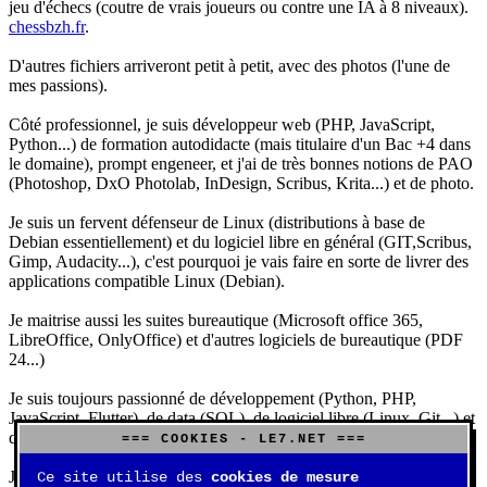
jeu d'échecs (coutre de vrais joueurs ou contre une IA à 8 niveaux).
chessbzh.fr
.
D'autres fichiers arriveront petit à petit, avec des photos (l'une de
mes passions).
Côté professionnel, je suis développeur web (PHP, JavaScript,
Python...) de formation autodidacte (mais titulaire d'un Bac +4 dans
le domaine), prompt engeneer, et j'ai de très bonnes notions de PAO
(Photoshop, DxO Photolab, InDesign, Scribus, Krita...) et de photo.
Je suis un fervent défenseur de Linux (distributions à base de
Debian essentiellement) et du logiciel libre en général (GIT,Scribus,
Gimp, Audacity...), c'est pourquoi je vais faire en sorte de livrer des
applications compatible Linux (Debian).
Je maitrise aussi les suites bureautique (Microsoft office 365,
LibreOffice, OnlyOffice) et d'autres logiciels de bureautique (PDF
24...)
Je suis toujours passionné de développement (Python, PHP,
JavaScript, Flutter), de data (SQL), de logiciel libre (Linux, Git...) et
d'IA (principalement Claude et DeepSeek).
=== COOKIES - LE7.NET ===
J'aime jouer, surtout aux jeux de sociétés (Risk, Uno, Scrabble...),
Ce site utilise des
cookies de mesure