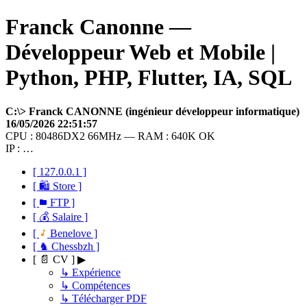
Franck Canonne —
Développeur Web et Mobile |
Python, PHP, Flutter, IA, SQL
C:\> Franck CANONNE (ingénieur développeur informatique)
16/05/2026 22:51:57
CPU : 80486DX2 66MHz — RAM : 640K OK
IP : …
[ 127.0.0.1 ]
[ 🛍 Store ]
[
FTP ]
[ 💰 Salaire ]
[
Benelove ]
[ ♞ Chessbzh ]
[ 📄 CV ] ▶
↳ Expérience
↳ Compétences
↳ Télécharger PDF