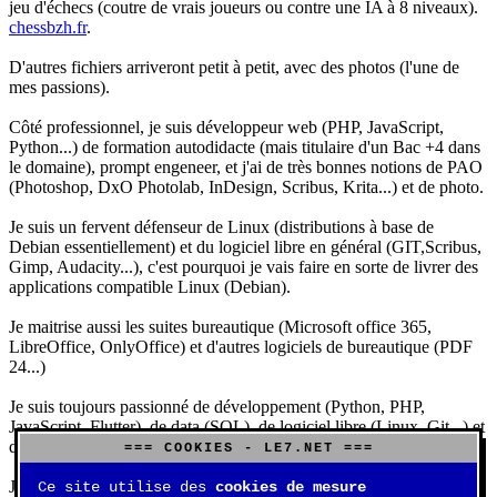
jeu d'échecs (coutre de vrais joueurs ou contre une IA à 8 niveaux).
chessbzh.fr
.
D'autres fichiers arriveront petit à petit, avec des photos (l'une de
mes passions).
Côté professionnel, je suis développeur web (PHP, JavaScript,
Python...) de formation autodidacte (mais titulaire d'un Bac +4 dans
le domaine), prompt engeneer, et j'ai de très bonnes notions de PAO
(Photoshop, DxO Photolab, InDesign, Scribus, Krita...) et de photo.
Je suis un fervent défenseur de Linux (distributions à base de
Debian essentiellement) et du logiciel libre en général (GIT,Scribus,
Gimp, Audacity...), c'est pourquoi je vais faire en sorte de livrer des
applications compatible Linux (Debian).
Je maitrise aussi les suites bureautique (Microsoft office 365,
LibreOffice, OnlyOffice) et d'autres logiciels de bureautique (PDF
24...)
Je suis toujours passionné de développement (Python, PHP,
JavaScript, Flutter), de data (SQL), de logiciel libre (Linux, Git...) et
d'IA (principalement Claude et DeepSeek).
=== COOKIES - LE7.NET ===
J'aime jouer, surtout aux jeux de sociétés (Risk, Uno, Scrabble...),
Ce site utilise des
cookies de mesure