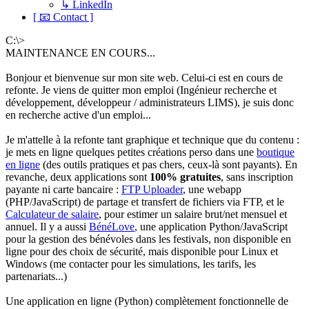
↳ LinkedIn
[ 📧 Contact ]
C:\>
MAINTENANCE EN COURS...
Bonjour et bienvenue sur mon site web. Celui-ci est en cours de
refonte. Je viens de quitter mon emploi (Ingénieur recherche et
développement, développeur / administrateurs LIMS), je suis donc
en recherche active d'un emploi...
Je m'attelle à la refonte tant graphique et technique que du contenu :
je mets en ligne quelques petites créations perso dans une
boutique
en ligne
(des outils pratiques et pas chers, ceux-là sont payants). En
revanche, deux applications sont
100% gratuites
, sans inscription
payante ni carte bancaire :
FTP Uploader
, une webapp
(PHP/JavaScript) de partage et transfert de fichiers via FTP, et le
Calculateur de salaire
, pour estimer un salaire brut/net mensuel et
annuel. Il y a aussi
BénéLove
, une application Python/JavaScript
pour la gestion des bénévoles dans les festivals, non disponible en
ligne pour des choix de sécurité, mais disponible pour Linux et
Windows (me contacter pour les simulations, les tarifs, les
partenariats...)
Une application en ligne (Python) complètement fonctionnelle de