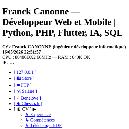
Franck Canonne —
Développeur Web et Mobile |
Python, PHP, Flutter, IA, SQL
C:\> Franck CANONNE (ingénieur développeur informatique)
16/05/2026 22:51:57
CPU : 80486DX2 66MHz — RAM : 640K OK
IP : …
[ 127.0.0.1 ]
[ 🛍 Store ]
[
FTP ]
[ 💰 Salaire ]
[
Benelove ]
[ ♞ Chessbzh ]
[ 📄 CV ] ▶
↳ Expérience
↳ Compétences
↳ Télécharger PDF