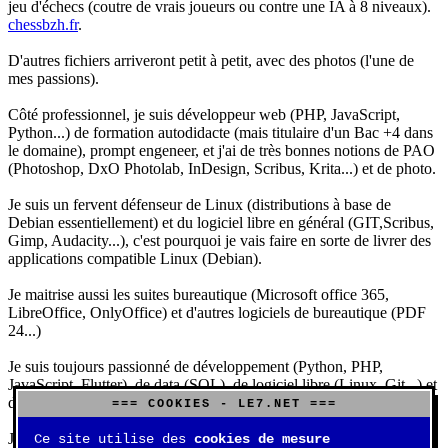
jeu d'échecs (coutre de vrais joueurs ou contre une IA à 8 niveaux).
chessbzh.fr
.
D'autres fichiers arriveront petit à petit, avec des photos (l'une de
mes passions).
Côté professionnel, je suis développeur web (PHP, JavaScript,
Python...) de formation autodidacte (mais titulaire d'un Bac +4 dans
le domaine), prompt engeneer, et j'ai de très bonnes notions de PAO
(Photoshop, DxO Photolab, InDesign, Scribus, Krita...) et de photo.
Je suis un fervent défenseur de Linux (distributions à base de
Debian essentiellement) et du logiciel libre en général (GIT,Scribus,
Gimp, Audacity...), c'est pourquoi je vais faire en sorte de livrer des
applications compatible Linux (Debian).
Je maitrise aussi les suites bureautique (Microsoft office 365,
LibreOffice, OnlyOffice) et d'autres logiciels de bureautique (PDF
24...)
Je suis toujours passionné de développement (Python, PHP,
JavaScript, Flutter), de data (SQL), de logiciel libre (Linux, Git...) et
d'IA (principalement Claude et DeepSeek).
=== COOKIES - LE7.NET ===
J'aime jouer, surtout aux jeux de sociétés (Risk, Uno, Scrabble...),
Ce site utilise des
cookies de mesure