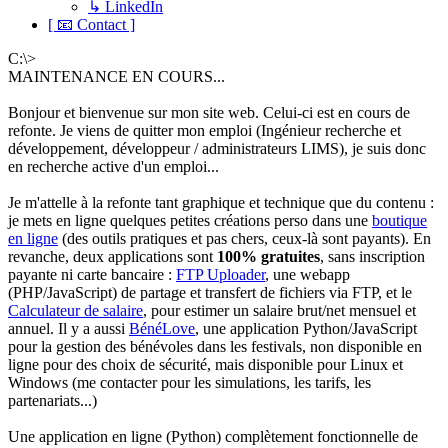
↳ LinkedIn
[ 📧 Contact ]
C:\>
MAINTENANCE EN COURS...
Bonjour et bienvenue sur mon site web. Celui-ci est en cours de
refonte. Je viens de quitter mon emploi (Ingénieur recherche et
développement, développeur / administrateurs LIMS), je suis donc
en recherche active d'un emploi...
Je m'attelle à la refonte tant graphique et technique que du contenu :
je mets en ligne quelques petites créations perso dans une
boutique
en ligne
(des outils pratiques et pas chers, ceux-là sont payants). En
revanche, deux applications sont
100% gratuites
, sans inscription
payante ni carte bancaire :
FTP Uploader
, une webapp
(PHP/JavaScript) de partage et transfert de fichiers via FTP, et le
Calculateur de salaire
, pour estimer un salaire brut/net mensuel et
annuel. Il y a aussi
BénéLove
, une application Python/JavaScript
pour la gestion des bénévoles dans les festivals, non disponible en
ligne pour des choix de sécurité, mais disponible pour Linux et
Windows (me contacter pour les simulations, les tarifs, les
partenariats...)
Une application en ligne (Python) complètement fonctionnelle de