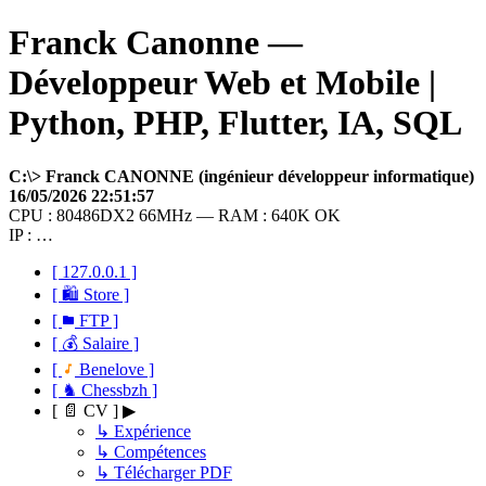
Franck Canonne —
Développeur Web et Mobile |
Python, PHP, Flutter, IA, SQL
C:\> Franck CANONNE (ingénieur développeur informatique)
16/05/2026 22:51:57
CPU : 80486DX2 66MHz — RAM : 640K OK
IP : …
[ 127.0.0.1 ]
[ 🛍 Store ]
[
FTP ]
[ 💰 Salaire ]
[
Benelove ]
[ ♞ Chessbzh ]
[ 📄 CV ] ▶
↳ Expérience
↳ Compétences
↳ Télécharger PDF