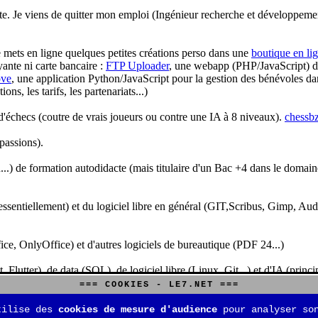
te. Je viens de quitter mon emploi (Ingénieur recherche et développeme
je mets en ligne quelques petites créations perso dans une
boutique en li
yante ni carte bancaire :
FTP Uploader
, une webapp (PHP/JavaScript) de 
ve
, une application Python/JavaScript pour la gestion des bénévoles dan
s, les tarifs, les partenariats...)
'échecs (coutre de vrais joueurs ou contre une IA à 8 niveaux).
chessbz
 passions).
..) de formation autodidacte (mais titulaire d'un Bac +4 dans le domain
sentiellement) et du logiciel libre en général (GIT,Scribus, Gimp, Audacit
fice, OnlyOffice) et d'autres logiciels de bureautique (PDF 24...)
Flutter), de data (SQL), de logiciel libre (Linux, Git...) et d'IA (pri
=== COOKIES - LE7.NET ===
is aussi aux jeux de stratégie (Echecs, Go, Quarto, Tock...) et aux jeux v
tilise des
cookies de mesure d'audience
pour analyser son