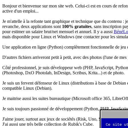
Bonjour et bienvenue sur mon site web. Celui-ci est en cours de refon
active d'un emploi...
Je m'attelle à la refonte tant graphique et technique que du contenu : 
revanche, deux applications sont
100% gratuites
, sans inscription pa
pour estimer un salaire brut/net mensuel et annuel. Il y a aussi
BénéLo
mais disponible pour Linux et Windows (me contacter pour les simulation
Une application en ligne (Python) complètement fonctionnelle de jeu d
D'autres fichiers arriveront petit à petit, avec des photos (l'une de mes
Côté professionnel, je suis développeur web (PHP, JavaScript, Python.
(Photoshop, DxO Photolab, InDesign, Scribus, Krita...) et de photo.
Je suis un fervent défenseur de Linux (distributions à base de Debian es
compatible Linux (Debian).
Je maitrise aussi les suites bureautique (Microsoft office 365, LibreOf
Je suis toujours passionné de développement (Python, PHP, JavaScript, 
J'aime jouer, surtout aux jeux de sociétés (Risk, Uno, Scrabble...), ma
J'ai aussi une très belle collection de Rubik's Cube.
Ce site u