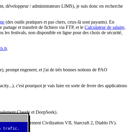
nt, développeur / administrateurs LIMS), je suis donc en recherche
gne
(des outils pratiques et pas chers, ceux-là sont payants). En
partage et transfert de fichiers via FTP, et le
Calculateur de salaire
,
s les festivals, non disponible en ligne pour des choix de sécurité,
h.fr
.
e), prompt engeneer, et j'ai de très bonnes notions de PAO
y...), c'est pourquoi je vais faire en sorte de livrer des applications
ncipalement Claude et DeepSeek).
idéos (essentiellement Civilization VII, Starcraft 2, Diablo IV).
 trafic.