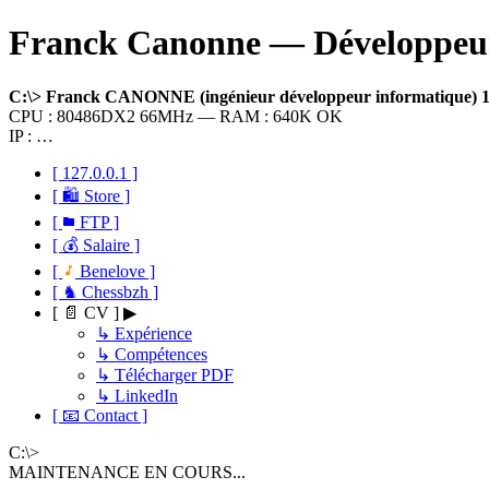
Franck Canonne — Développeur 
C:\> Franck CANONNE (ingénieur développeur informatique)
CPU : 80486DX2 66MHz — RAM : 640K OK
IP : …
[ 127.0.0.1 ]
[ 🛍 Store ]
[
FTP ]
[ 💰 Salaire ]
[
Benelove ]
[ ♞ Chessbzh ]
[ 📄 CV ] ▶
↳ Expérience
↳ Compétences
↳ Télécharger PDF
↳ LinkedIn
[ 📧 Contact ]
C:\>
MAINTENANCE EN COURS...