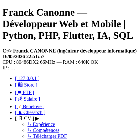
Franck Canonne —
Développeur Web et Mobile |
Python, PHP, Flutter, IA, SQL
C:\> Franck CANONNE (ingénieur développeur informatique)
16/05/2026 22:51:57
CPU : 80486DX2 66MHz — RAM : 640K OK
IP : …
[ 127.0.0.1 ]
[ 🛍 Store ]
[
FTP ]
[ 💰 Salaire ]
[
Benelove ]
[ ♞ Chessbzh ]
[ 📄 CV ] ▶
↳ Expérience
↳ Compétences
↳ Télécharger PDF