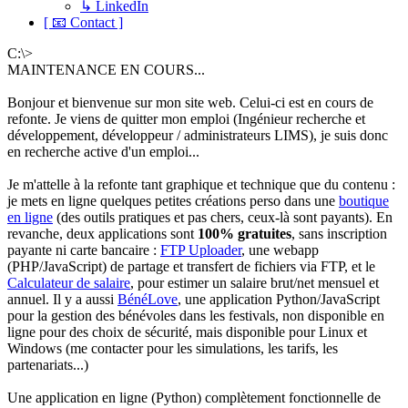
↳ LinkedIn
[ 📧 Contact ]
C:\>
MAINTENANCE EN COURS...
Bonjour et bienvenue sur mon site web. Celui-ci est en cours de
refonte. Je viens de quitter mon emploi (Ingénieur recherche et
développement, développeur / administrateurs LIMS), je suis donc
en recherche active d'un emploi...
Je m'attelle à la refonte tant graphique et technique que du contenu :
je mets en ligne quelques petites créations perso dans une
boutique
en ligne
(des outils pratiques et pas chers, ceux-là sont payants). En
revanche, deux applications sont
100% gratuites
, sans inscription
payante ni carte bancaire :
FTP Uploader
, une webapp
(PHP/JavaScript) de partage et transfert de fichiers via FTP, et le
Calculateur de salaire
, pour estimer un salaire brut/net mensuel et
annuel. Il y a aussi
BénéLove
, une application Python/JavaScript
pour la gestion des bénévoles dans les festivals, non disponible en
ligne pour des choix de sécurité, mais disponible pour Linux et
Windows (me contacter pour les simulations, les tarifs, les
partenariats...)
Une application en ligne (Python) complètement fonctionnelle de