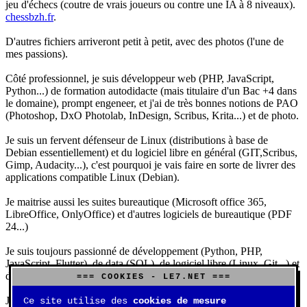
jeu d'échecs (coutre de vrais joueurs ou contre une IA à 8 niveaux).
chessbzh.fr
.
D'autres fichiers arriveront petit à petit, avec des photos (l'une de
mes passions).
Côté professionnel, je suis développeur web (PHP, JavaScript,
Python...) de formation autodidacte (mais titulaire d'un Bac +4 dans
le domaine), prompt engeneer, et j'ai de très bonnes notions de PAO
(Photoshop, DxO Photolab, InDesign, Scribus, Krita...) et de photo.
Je suis un fervent défenseur de Linux (distributions à base de
Debian essentiellement) et du logiciel libre en général (GIT,Scribus,
Gimp, Audacity...), c'est pourquoi je vais faire en sorte de livrer des
applications compatible Linux (Debian).
Je maitrise aussi les suites bureautique (Microsoft office 365,
LibreOffice, OnlyOffice) et d'autres logiciels de bureautique (PDF
24...)
Je suis toujours passionné de développement (Python, PHP,
JavaScript, Flutter), de data (SQL), de logiciel libre (Linux, Git...) et
d'IA (principalement Claude et DeepSeek).
=== COOKIES - LE7.NET ===
J'aime jouer, surtout aux jeux de sociétés (Risk, Uno, Scrabble...),
Ce site utilise des
cookies de mesure