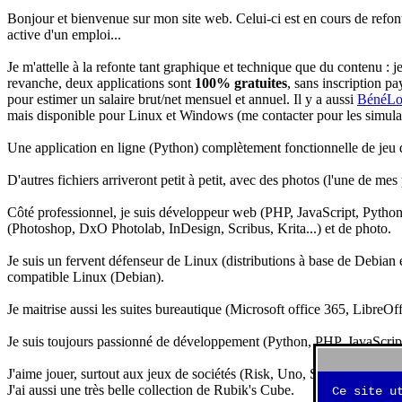
Bonjour et bienvenue sur mon site web. Celui-ci est en cours de refon
active d'un emploi...
Je m'attelle à la refonte tant graphique et technique que du contenu : 
revanche, deux applications sont
100% gratuites
, sans inscription pa
pour estimer un salaire brut/net mensuel et annuel. Il y a aussi
BénéLo
mais disponible pour Linux et Windows (me contacter pour les simulation
Une application en ligne (Python) complètement fonctionnelle de jeu d
D'autres fichiers arriveront petit à petit, avec des photos (l'une de mes
Côté professionnel, je suis développeur web (PHP, JavaScript, Python.
(Photoshop, DxO Photolab, InDesign, Scribus, Krita...) et de photo.
Je suis un fervent défenseur de Linux (distributions à base de Debian es
compatible Linux (Debian).
Je maitrise aussi les suites bureautique (Microsoft office 365, LibreOf
Je suis toujours passionné de développement (Python, PHP, JavaScript, 
J'aime jouer, surtout aux jeux de sociétés (Risk, Uno, Scrabble...), ma
J'ai aussi une très belle collection de Rubik's Cube.
Ce site u