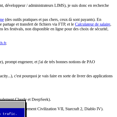
nt, développeur / administrateurs LIMS), je suis donc en recherche
gne
(des outils pratiques et pas chers, ceux-là sont payants). En
partage et transfert de fichiers via FTP, et le
Calculateur de salaire
,
s les festivals, non disponible en ligne pour des choix de sécurité,
h.fr
.
e), prompt engeneer, et j'ai de très bonnes notions de PAO
y...), c'est pourquoi je vais faire en sorte de livrer des applications
ncipalement Claude et DeepSeek).
idéos (essentiellement Civilization VII, Starcraft 2, Diablo IV).
 trafic.