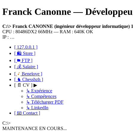
Franck Canonne — Développeur 
C:\> Franck CANONNE (ingénieur développeur informatique)
CPU : 80486DX2 66MHz — RAM : 640K OK
IP : …
[ 127.0.0.1 ]
[ 🛍 Store ]
[
FTP ]
[ 💰 Salaire ]
[
Benelove ]
[ ♞ Chessbzh ]
[ 📄 CV ] ▶
↳ Expérience
↳ Compétences
↳ Télécharger PDF
↳ LinkedIn
[ 📧 Contact ]
C:\>
MAINTENANCE EN COURS...