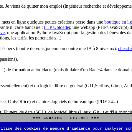
te. Je viens de quitter mon emploi (Ingénieur recherche et développeme
je mets en ligne quelques petites créations perso dans une
boutique en li
yante ni carte bancaire :
FTP Uploader
, une webapp (PHP/JavaScript) de 
ve
, une application Python/JavaScript pour la gestion des bénévoles dan
s, les tarifs, les partenariats...)
'échecs (coutre de vrais joueurs ou contre une IA à 8 niveaux).
chessbz
 passions).
..) de formation autodidacte (mais titulaire d'un Bac +4 dans le domain
sentiellement) et du logiciel libre en général (GIT,Scribus, Gimp, Audacit
fice, OnlyOffice) et d'autres logiciels de bureautique (PDF 24...)
Flutter), de data (SQL), de logiciel libre (Linux, Git...) et d'IA (pri
=== COOKIES - LE7.NET ===
is aussi aux jeux de stratégie (Echecs, Go, Quarto, Tock...) et aux jeux v
tilise des
cookies de mesure d'audience
pour analyser son