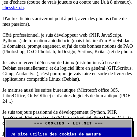
jeu d'échecs (coutre de vrais joueurs ou contre une IA à 8 niveaux).
chessbzh.fr
.
D'autres fichiers arriveront petit à petit, avec des photos (l'une de
mes passions).
Côté professionnel, je suis développeur web (PHP, JavaScript,
Python...) de formation autodidacte (mais titulaire d'un Bac +4 dans
le domaine), prompt engeneer, et j'ai de très bonnes notions de PAO
(Photoshop, DxO Photolab, InDesign, Scribus, Krita...) et de photo.
Je suis un fervent défenseur de Linux (distributions à base de
Debian essentiellement) et du logiciel libre en général (GIT,Scribus,
Gimp, Audacity...), c'est pourquoi je vais faire en sorte de livrer des
applications compatible Linux (Debian).
Je maitrise aussi les suites bureautique (Microsoft office 365,
LibreOffice, OnlyOffice) et d'autres logiciels de bureautique (PDF
24...)
Je suis toujours passionné de développement (Python, PHP,
JavaScript, Flutter), de data (SQL), de logiciel libre (Linux, Git...) et
d'IA (principalement Claude et DeepSeek).
=== COOKIES - LE7.NET ===
J'aime jouer, surtout aux jeux de sociétés (Risk, Uno, Scrabble...),
Ce site utilise des
cookies de mesure