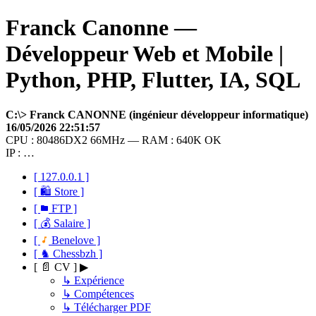
Franck Canonne —
Développeur Web et Mobile |
Python, PHP, Flutter, IA, SQL
C:\> Franck CANONNE (ingénieur développeur informatique)
16/05/2026 22:51:57
CPU : 80486DX2 66MHz — RAM : 640K OK
IP : …
[ 127.0.0.1 ]
[ 🛍 Store ]
[
FTP ]
[ 💰 Salaire ]
[
Benelove ]
[ ♞ Chessbzh ]
[ 📄 CV ] ▶
↳ Expérience
↳ Compétences
↳ Télécharger PDF