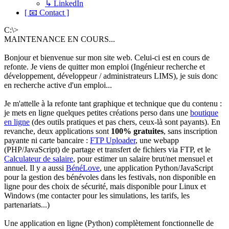
↳ LinkedIn
[ 📧 Contact ]
C:\>
MAINTENANCE EN COURS...
Bonjour et bienvenue sur mon site web. Celui-ci est en cours de
refonte. Je viens de quitter mon emploi (Ingénieur recherche et
développement, développeur / administrateurs LIMS), je suis donc
en recherche active d'un emploi...
Je m'attelle à la refonte tant graphique et technique que du contenu :
je mets en ligne quelques petites créations perso dans une
boutique
en ligne
(des outils pratiques et pas chers, ceux-là sont payants). En
revanche, deux applications sont
100% gratuites
, sans inscription
payante ni carte bancaire :
FTP Uploader
, une webapp
(PHP/JavaScript) de partage et transfert de fichiers via FTP, et le
Calculateur de salaire
, pour estimer un salaire brut/net mensuel et
annuel. Il y a aussi
BénéLove
, une application Python/JavaScript
pour la gestion des bénévoles dans les festivals, non disponible en
ligne pour des choix de sécurité, mais disponible pour Linux et
Windows (me contacter pour les simulations, les tarifs, les
partenariats...)
Une application en ligne (Python) complètement fonctionnelle de