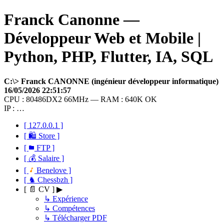
Franck Canonne —
Développeur Web et Mobile |
Python, PHP, Flutter, IA, SQL
C:\> Franck CANONNE (ingénieur développeur informatique)
16/05/2026 22:51:57
CPU : 80486DX2 66MHz — RAM : 640K OK
IP : …
[ 127.0.0.1 ]
[ 🛍 Store ]
[
FTP ]
[ 💰 Salaire ]
[
Benelove ]
[ ♞ Chessbzh ]
[ 📄 CV ] ▶
↳ Expérience
↳ Compétences
↳ Télécharger PDF