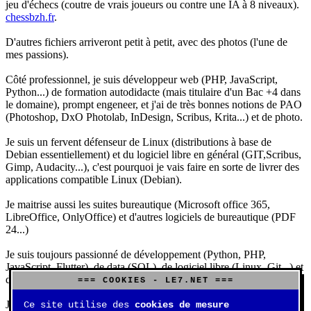
jeu d'échecs (coutre de vrais joueurs ou contre une IA à 8 niveaux).
chessbzh.fr
.
D'autres fichiers arriveront petit à petit, avec des photos (l'une de
mes passions).
Côté professionnel, je suis développeur web (PHP, JavaScript,
Python...) de formation autodidacte (mais titulaire d'un Bac +4 dans
le domaine), prompt engeneer, et j'ai de très bonnes notions de PAO
(Photoshop, DxO Photolab, InDesign, Scribus, Krita...) et de photo.
Je suis un fervent défenseur de Linux (distributions à base de
Debian essentiellement) et du logiciel libre en général (GIT,Scribus,
Gimp, Audacity...), c'est pourquoi je vais faire en sorte de livrer des
applications compatible Linux (Debian).
Je maitrise aussi les suites bureautique (Microsoft office 365,
LibreOffice, OnlyOffice) et d'autres logiciels de bureautique (PDF
24...)
Je suis toujours passionné de développement (Python, PHP,
JavaScript, Flutter), de data (SQL), de logiciel libre (Linux, Git...) et
d'IA (principalement Claude et DeepSeek).
=== COOKIES - LE7.NET ===
J'aime jouer, surtout aux jeux de sociétés (Risk, Uno, Scrabble...),
Ce site utilise des
cookies de mesure