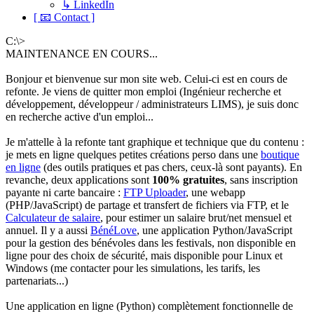
↳ LinkedIn
[ 📧 Contact ]
C:\>
MAINTENANCE EN COURS...
Bonjour et bienvenue sur mon site web. Celui-ci est en cours de
refonte. Je viens de quitter mon emploi (Ingénieur recherche et
développement, développeur / administrateurs LIMS), je suis donc
en recherche active d'un emploi...
Je m'attelle à la refonte tant graphique et technique que du contenu :
je mets en ligne quelques petites créations perso dans une
boutique
en ligne
(des outils pratiques et pas chers, ceux-là sont payants). En
revanche, deux applications sont
100% gratuites
, sans inscription
payante ni carte bancaire :
FTP Uploader
, une webapp
(PHP/JavaScript) de partage et transfert de fichiers via FTP, et le
Calculateur de salaire
, pour estimer un salaire brut/net mensuel et
annuel. Il y a aussi
BénéLove
, une application Python/JavaScript
pour la gestion des bénévoles dans les festivals, non disponible en
ligne pour des choix de sécurité, mais disponible pour Linux et
Windows (me contacter pour les simulations, les tarifs, les
partenariats...)
Une application en ligne (Python) complètement fonctionnelle de