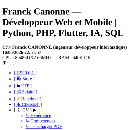
Franck Canonne —
Développeur Web et Mobile |
Python, PHP, Flutter, IA, SQL
C:\> Franck CANONNE (ingénieur développeur informatique)
16/05/2026 22:51:57
CPU : 80486DX2 66MHz — RAM : 640K OK
IP : …
[ 127.0.0.1 ]
[ 🛍 Store ]
[
FTP ]
[ 💰 Salaire ]
[
Benelove ]
[ ♞ Chessbzh ]
[ 📄 CV ] ▶
↳ Expérience
↳ Compétences
↳ Télécharger PDF