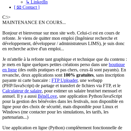
↳ LinkedIn
[ 📧 Contact ]
C:\>
MAINTENANCE EN COURS...
Bonjour et bienvenue sur mon site web. Celui-ci est en cours de
refonte. Je viens de quitter mon emploi (Ingénieur recherche et
développement, développeur / administrateurs LIMS), je suis donc
en recherche active d'un emploi...
Je m'attelle à la refonte tant graphique et technique que du contenu :
je mets en ligne quelques petites créations perso dans une
boutique
en ligne
(des outils pratiques et pas chers, ceux-là sont payants). En
revanche, deux applications sont
100% gratuites
, sans inscription
payante ni carte bancaire :
FTP Uploader
, une webapp
(PHP/JavaScript) de partage et transfert de fichiers via FTP, et le
Calculateur de salaire
, pour estimer un salaire brut/net mensuel et
annuel. Il y a aussi
BénéLove
, une application Python/JavaScript
pour la gestion des bénévoles dans les festivals, non disponible en
ligne pour des choix de sécurité, mais disponible pour Linux et
Windows (me contacter pour les simulations, les tarifs, les
partenariats...)
Une application en ligne (Python) complètement fonctionnelle de