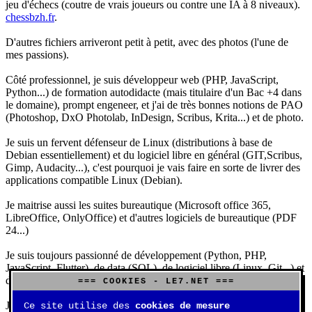
jeu d'échecs (coutre de vrais joueurs ou contre une IA à 8 niveaux).
chessbzh.fr
.
D'autres fichiers arriveront petit à petit, avec des photos (l'une de
mes passions).
Côté professionnel, je suis développeur web (PHP, JavaScript,
Python...) de formation autodidacte (mais titulaire d'un Bac +4 dans
le domaine), prompt engeneer, et j'ai de très bonnes notions de PAO
(Photoshop, DxO Photolab, InDesign, Scribus, Krita...) et de photo.
Je suis un fervent défenseur de Linux (distributions à base de
Debian essentiellement) et du logiciel libre en général (GIT,Scribus,
Gimp, Audacity...), c'est pourquoi je vais faire en sorte de livrer des
applications compatible Linux (Debian).
Je maitrise aussi les suites bureautique (Microsoft office 365,
LibreOffice, OnlyOffice) et d'autres logiciels de bureautique (PDF
24...)
Je suis toujours passionné de développement (Python, PHP,
JavaScript, Flutter), de data (SQL), de logiciel libre (Linux, Git...) et
d'IA (principalement Claude et DeepSeek).
=== COOKIES - LE7.NET ===
J'aime jouer, surtout aux jeux de sociétés (Risk, Uno, Scrabble...),
Ce site utilise des
cookies de mesure