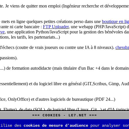
te. Je viens de quitter mon emploi (Ingénieur recherche et développeme
je mets en ligne quelques petites créations perso dans une
boutique en li
yante ni carte bancaire :
FTP Uploader
, une webapp (PHP/JavaScript) de 
ve
, une application Python/JavaScript pour la gestion des bénévoles dan
s, les tarifs, les partenariats...)
'échecs (coutre de vrais joueurs ou contre une IA à 8 niveaux).
chessbz
 passions).
..) de formation autodidacte (mais titulaire d'un Bac +4 dans le domain
sentiellement) et du logiciel libre en général (GIT,Scribus, Gimp, Audacit
fice, OnlyOffice) et d'autres logiciels de bureautique (PDF 24...)
Flutter), de data (SQL), de logiciel libre (Linux, Git...) et d'IA (pri
=== COOKIES - LE7.NET ===
is aussi aux jeux de stratégie (Echecs, Go, Quarto, Tock...) et aux jeux v
tilise des
cookies de mesure d'audience
pour analyser son