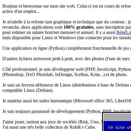
Bonjour et bienvenue sur mon site web. Celui-ci est en cours de refon
active d'un emploi...
Je m'attelle à la refonte tant graphique et technique que du contenu : 
revanche, deux applications sont
100% gratuites
, sans inscription pa
pour estimer un salaire brut/net mensuel et annuel. Il y a aussi
BénéLo
mais disponible pour Linux et Windows (me contacter pour les simulation
Une application en ligne (Python) complètement fonctionnelle de jeu d
D'autres fichiers arriveront petit à petit, avec des photos (l'une de mes
Côté professionnel, je suis développeur web (PHP, JavaScript, Python.
(Photoshop, DxO Photolab, InDesign, Scribus, Krita...) et de photo.
Je suis un fervent défenseur de Linux (distributions à base de Debian es
compatible Linux (Debian).
Je maitrise aussi les suites bureautique (Microsoft office 365, LibreOf
Je suis toujours passionné de développement (Python, PHP, JavaScript, 
J'aime jouer, surtout aux jeux de sociétés (Risk, Uno, Scrabble...), ma
J'ai aussi une très belle collection de Rubik's Cube.
Ce site u