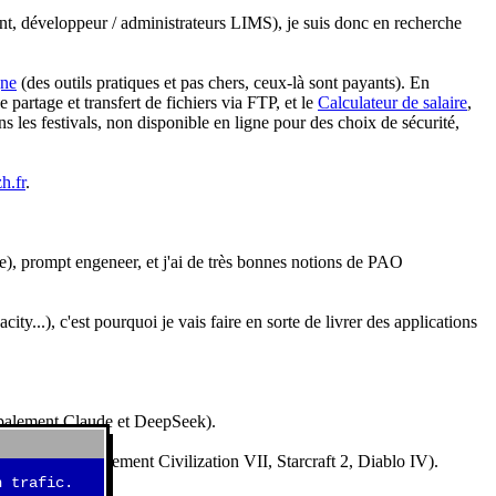
nt, développeur / administrateurs LIMS), je suis donc en recherche
gne
(des outils pratiques et pas chers, ceux-là sont payants). En
partage et transfert de fichiers via FTP, et le
Calculateur de salaire
,
s les festivals, non disponible en ligne pour des choix de sécurité,
h.fr
.
e), prompt engeneer, et j'ai de très bonnes notions de PAO
y...), c'est pourquoi je vais faire en sorte de livrer des applications
ncipalement Claude et DeepSeek).
idéos (essentiellement Civilization VII, Starcraft 2, Diablo IV).
 trafic.