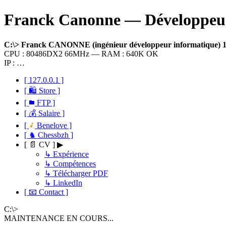
Franck Canonne — Développeur 
C:\> Franck CANONNE (ingénieur développeur informatique)
CPU : 80486DX2 66MHz — RAM : 640K OK
IP : …
[ 127.0.0.1 ]
[ 🛍 Store ]
[
FTP ]
[ 💰 Salaire ]
[
Benelove ]
[ ♞ Chessbzh ]
[ 📄 CV ] ▶
↳ Expérience
↳ Compétences
↳ Télécharger PDF
↳ LinkedIn
[ 📧 Contact ]
C:\>
MAINTENANCE EN COURS...