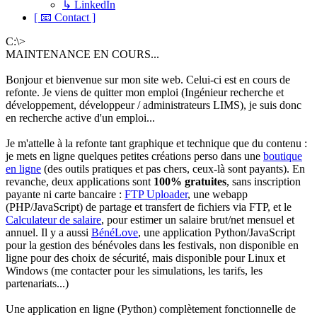
↳ LinkedIn
[ 📧 Contact ]
C:\>
MAINTENANCE EN COURS...
Bonjour et bienvenue sur mon site web. Celui-ci est en cours de
refonte. Je viens de quitter mon emploi (Ingénieur recherche et
développement, développeur / administrateurs LIMS), je suis donc
en recherche active d'un emploi...
Je m'attelle à la refonte tant graphique et technique que du contenu :
je mets en ligne quelques petites créations perso dans une
boutique
en ligne
(des outils pratiques et pas chers, ceux-là sont payants). En
revanche, deux applications sont
100% gratuites
, sans inscription
payante ni carte bancaire :
FTP Uploader
, une webapp
(PHP/JavaScript) de partage et transfert de fichiers via FTP, et le
Calculateur de salaire
, pour estimer un salaire brut/net mensuel et
annuel. Il y a aussi
BénéLove
, une application Python/JavaScript
pour la gestion des bénévoles dans les festivals, non disponible en
ligne pour des choix de sécurité, mais disponible pour Linux et
Windows (me contacter pour les simulations, les tarifs, les
partenariats...)
Une application en ligne (Python) complètement fonctionnelle de