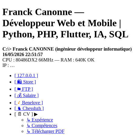
Franck Canonne —
Développeur Web et Mobile |
Python, PHP, Flutter, IA, SQL
C:\> Franck CANONNE (ingénieur développeur informatique)
16/05/2026 22:51:57
CPU : 80486DX2 66MHz — RAM : 640K OK
IP : …
[ 127.0.0.1 ]
[ 🛍 Store ]
[
FTP ]
[ 💰 Salaire ]
[
Benelove ]
[ ♞ Chessbzh ]
[ 📄 CV ] ▶
↳ Expérience
↳ Compétences
↳ Télécharger PDF