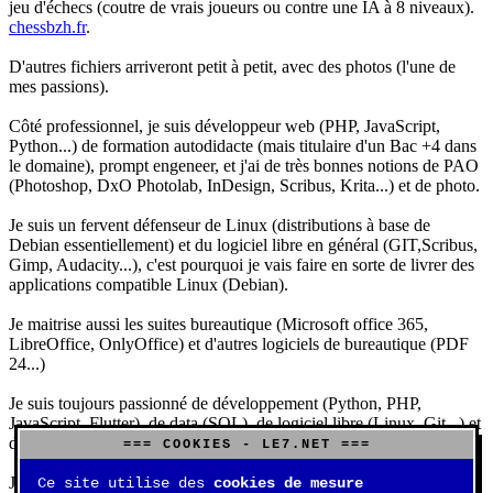
jeu d'échecs (coutre de vrais joueurs ou contre une IA à 8 niveaux).
chessbzh.fr
.
D'autres fichiers arriveront petit à petit, avec des photos (l'une de
mes passions).
Côté professionnel, je suis développeur web (PHP, JavaScript,
Python...) de formation autodidacte (mais titulaire d'un Bac +4 dans
le domaine), prompt engeneer, et j'ai de très bonnes notions de PAO
(Photoshop, DxO Photolab, InDesign, Scribus, Krita...) et de photo.
Je suis un fervent défenseur de Linux (distributions à base de
Debian essentiellement) et du logiciel libre en général (GIT,Scribus,
Gimp, Audacity...), c'est pourquoi je vais faire en sorte de livrer des
applications compatible Linux (Debian).
Je maitrise aussi les suites bureautique (Microsoft office 365,
LibreOffice, OnlyOffice) et d'autres logiciels de bureautique (PDF
24...)
Je suis toujours passionné de développement (Python, PHP,
JavaScript, Flutter), de data (SQL), de logiciel libre (Linux, Git...) et
d'IA (principalement Claude et DeepSeek).
=== COOKIES - LE7.NET ===
J'aime jouer, surtout aux jeux de sociétés (Risk, Uno, Scrabble...),
Ce site utilise des
cookies de mesure