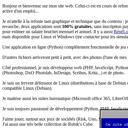
Bonjour et bienvenue sur mon site web. Celui-ci est en cours de refon
active d'un emploi...
Je m'attelle à la refonte tant graphique et technique que du contenu : 
revanche, deux applications sont
100% gratuites
, sans inscription pa
pour estimer un salaire brut/net mensuel et annuel. Il y a aussi
BénéLo
mais disponible pour Linux et Windows (me contacter pour les simulation
Une application en ligne (Python) complètement fonctionnelle de jeu d
D'autres fichiers arriveront petit à petit, avec des photos (l'une de mes
Côté professionnel, je suis développeur web (PHP, JavaScript, Python.
(Photoshop, DxO Photolab, InDesign, Scribus, Krita...) et de photo.
Je suis un fervent défenseur de Linux (distributions à base de Debian es
compatible Linux (Debian).
Je maitrise aussi les suites bureautique (Microsoft office 365, LibreOf
Je suis toujours passionné de développement (Python, PHP, JavaScript, 
J'aime jouer, surtout aux jeux de sociétés (Risk, Uno, Scrabble...), ma
J'ai aussi une très belle collection de Rubik's Cube.
Ce site u