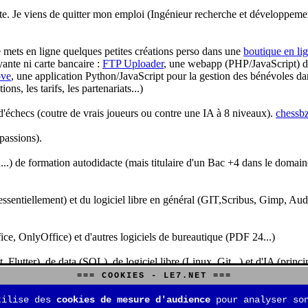
te. Je viens de quitter mon emploi (Ingénieur recherche et développeme
je mets en ligne quelques petites créations perso dans une
boutique en li
yante ni carte bancaire :
FTP Uploader
, une webapp (PHP/JavaScript) de 
ve
, une application Python/JavaScript pour la gestion des bénévoles dan
s, les tarifs, les partenariats...)
'échecs (coutre de vrais joueurs ou contre une IA à 8 niveaux).
chessbz
 passions).
..) de formation autodidacte (mais titulaire d'un Bac +4 dans le domain
sentiellement) et du logiciel libre en général (GIT,Scribus, Gimp, Audacit
fice, OnlyOffice) et d'autres logiciels de bureautique (PDF 24...)
Flutter), de data (SQL), de logiciel libre (Linux, Git...) et d'IA (pri
=== COOKIES - LE7.NET ===
is aussi aux jeux de stratégie (Echecs, Go, Quarto, Tock...) et aux jeux v
tilise des
cookies de mesure d'audience
pour analyser son