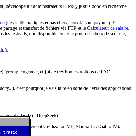
nt, développeur / administrateurs LIMS), je suis donc en recherche
gne
(des outils pratiques et pas chers, ceux-là sont payants). En
partage et transfert de fichiers via FTP, et le
Calculateur de salaire
,
s les festivals, non disponible en ligne pour des choix de sécurité,
h.fr
.
e), prompt engeneer, et j'ai de très bonnes notions de PAO
y...), c'est pourquoi je vais faire en sorte de livrer des applications
ncipalement Claude et DeepSeek).
idéos (essentiellement Civilization VII, Starcraft 2, Diablo IV).
 trafic.