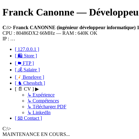
Franck Canonne — Développeur 
C:\> Franck CANONNE (ingénieur développeur informatique)
CPU : 80486DX2 66MHz — RAM : 640K OK
IP : …
[ 127.0.0.1 ]
[ 🛍 Store ]
[
FTP ]
[ 💰 Salaire ]
[
Benelove ]
[ ♞ Chessbzh ]
[ 📄 CV ] ▶
↳ Expérience
↳ Compétences
↳ Télécharger PDF
↳ LinkedIn
[ 📧 Contact ]
C:\>
MAINTENANCE EN COURS...