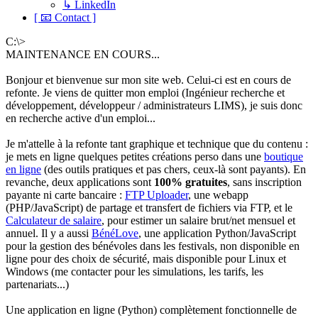
↳ LinkedIn
[ 📧 Contact ]
C:\>
MAINTENANCE EN COURS...
Bonjour et bienvenue sur mon site web. Celui-ci est en cours de
refonte. Je viens de quitter mon emploi (Ingénieur recherche et
développement, développeur / administrateurs LIMS), je suis donc
en recherche active d'un emploi...
Je m'attelle à la refonte tant graphique et technique que du contenu :
je mets en ligne quelques petites créations perso dans une
boutique
en ligne
(des outils pratiques et pas chers, ceux-là sont payants). En
revanche, deux applications sont
100% gratuites
, sans inscription
payante ni carte bancaire :
FTP Uploader
, une webapp
(PHP/JavaScript) de partage et transfert de fichiers via FTP, et le
Calculateur de salaire
, pour estimer un salaire brut/net mensuel et
annuel. Il y a aussi
BénéLove
, une application Python/JavaScript
pour la gestion des bénévoles dans les festivals, non disponible en
ligne pour des choix de sécurité, mais disponible pour Linux et
Windows (me contacter pour les simulations, les tarifs, les
partenariats...)
Une application en ligne (Python) complètement fonctionnelle de