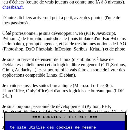
jeu d'échecs (coutre de vrais joueurs ou contre une IA à 8 niveaux).
chessbzh.fr
.
D'autres fichiers arriveront petit à petit, avec des photos (l'une de
mes passions).
Côté professionnel, je suis développeur web (PHP, JavaScript,
Python...) de formation autodidacte (mais titulaire d'un Bac +4 dans
le domaine), prompt engeneer, et j'ai de très bonnes notions de PAO
(Photoshop, DxO Photolab, InDesign, Scribus, Krita...) et de photo.
Je suis un fervent défenseur de Linux (distributions à base de
Debian essentiellement) et du logiciel libre en général (GIT,Scribus,
Gimp, Audacity...), c'est pourquoi je vais faire en sorte de livrer des
applications compatible Linux (Debian).
Je maitrise aussi les suites bureautique (Microsoft office 365,
LibreOffice, OnlyOffice) et d'autres logiciels de bureautique (PDF
24...)
Je suis toujours passionné de développement (Python, PHP,
JavaScript, Flutter), de data (SQL), de logiciel libre (Linux, Git...) et
d'IA (principalement Claude et DeepSeek).
=== COOKIES - LE7.NET ===
J'aime jouer, surtout aux jeux de sociétés (Risk, Uno, Scrabble...),
Ce site utilise des
cookies de mesure