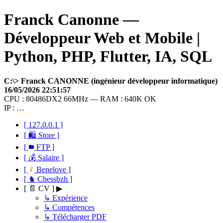
Franck Canonne —
Développeur Web et Mobile |
Python, PHP, Flutter, IA, SQL
C:\> Franck CANONNE (ingénieur développeur informatique)
16/05/2026 22:51:57
CPU : 80486DX2 66MHz — RAM : 640K OK
IP : …
[ 127.0.0.1 ]
[ 🛍 Store ]
[
FTP ]
[ 💰 Salaire ]
[
Benelove ]
[ ♞ Chessbzh ]
[ 📄 CV ] ▶
↳ Expérience
↳ Compétences
↳ Télécharger PDF