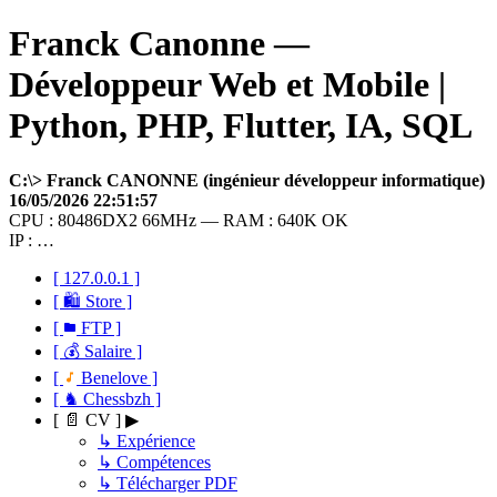
Franck Canonne —
Développeur Web et Mobile |
Python, PHP, Flutter, IA, SQL
C:\> Franck CANONNE (ingénieur développeur informatique)
16/05/2026 22:51:57
CPU : 80486DX2 66MHz — RAM : 640K OK
IP : …
[ 127.0.0.1 ]
[ 🛍 Store ]
[
FTP ]
[ 💰 Salaire ]
[
Benelove ]
[ ♞ Chessbzh ]
[ 📄 CV ] ▶
↳ Expérience
↳ Compétences
↳ Télécharger PDF