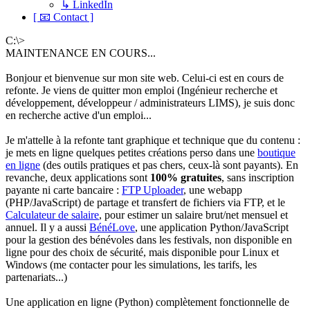
↳ LinkedIn
[ 📧 Contact ]
C:\>
MAINTENANCE EN COURS...
Bonjour et bienvenue sur mon site web. Celui-ci est en cours de
refonte. Je viens de quitter mon emploi (Ingénieur recherche et
développement, développeur / administrateurs LIMS), je suis donc
en recherche active d'un emploi...
Je m'attelle à la refonte tant graphique et technique que du contenu :
je mets en ligne quelques petites créations perso dans une
boutique
en ligne
(des outils pratiques et pas chers, ceux-là sont payants). En
revanche, deux applications sont
100% gratuites
, sans inscription
payante ni carte bancaire :
FTP Uploader
, une webapp
(PHP/JavaScript) de partage et transfert de fichiers via FTP, et le
Calculateur de salaire
, pour estimer un salaire brut/net mensuel et
annuel. Il y a aussi
BénéLove
, une application Python/JavaScript
pour la gestion des bénévoles dans les festivals, non disponible en
ligne pour des choix de sécurité, mais disponible pour Linux et
Windows (me contacter pour les simulations, les tarifs, les
partenariats...)
Une application en ligne (Python) complètement fonctionnelle de