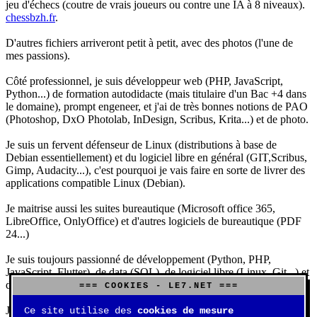
jeu d'échecs (coutre de vrais joueurs ou contre une IA à 8 niveaux).
chessbzh.fr
.
D'autres fichiers arriveront petit à petit, avec des photos (l'une de
mes passions).
Côté professionnel, je suis développeur web (PHP, JavaScript,
Python...) de formation autodidacte (mais titulaire d'un Bac +4 dans
le domaine), prompt engeneer, et j'ai de très bonnes notions de PAO
(Photoshop, DxO Photolab, InDesign, Scribus, Krita...) et de photo.
Je suis un fervent défenseur de Linux (distributions à base de
Debian essentiellement) et du logiciel libre en général (GIT,Scribus,
Gimp, Audacity...), c'est pourquoi je vais faire en sorte de livrer des
applications compatible Linux (Debian).
Je maitrise aussi les suites bureautique (Microsoft office 365,
LibreOffice, OnlyOffice) et d'autres logiciels de bureautique (PDF
24...)
Je suis toujours passionné de développement (Python, PHP,
JavaScript, Flutter), de data (SQL), de logiciel libre (Linux, Git...) et
d'IA (principalement Claude et DeepSeek).
=== COOKIES - LE7.NET ===
J'aime jouer, surtout aux jeux de sociétés (Risk, Uno, Scrabble...),
Ce site utilise des
cookies de mesure