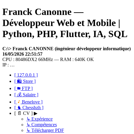
Franck Canonne —
Développeur Web et Mobile |
Python, PHP, Flutter, IA, SQL
C:\> Franck CANONNE (ingénieur développeur informatique)
16/05/2026 22:51:57
CPU : 80486DX2 66MHz — RAM : 640K OK
IP : …
[ 127.0.0.1 ]
[ 🛍 Store ]
[
FTP ]
[ 💰 Salaire ]
[
Benelove ]
[ ♞ Chessbzh ]
[ 📄 CV ] ▶
↳ Expérience
↳ Compétences
↳ Télécharger PDF