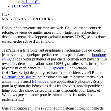
↳ LinkedIn
[ 📧 Contact ]
C:\>
MAINTENANCE EN COURS...
Bonjour et bienvenue sur mon site web. Celui-ci est en cours de
refonte. Je viens de quitter mon emploi (Ingénieur recherche et
développement, développeur / administrateurs LIMS), je suis donc
en recherche active d'un emploi...
Je m'attelle à la refonte tant graphique et technique que du contenu :
je mets en ligne quelques petites créations perso dans une
boutique
en ligne
(des outils pratiques et pas chers, ceux-là sont payants). En
revanche, deux applications sont
100% gratuites
, sans inscription
payante ni carte bancaire :
FTP Uploader
, une webapp
(PHP/JavaScript) de partage et transfert de fichiers via FTP, et le
Calculateur de salaire
, pour estimer un salaire brut/net mensuel et
annuel. Il y a aussi
BénéLove
, une application Python/JavaScript
pour la gestion des bénévoles dans les festivals, non disponible en
ligne pour des choix de sécurité, mais disponible pour Linux et
Windows (me contacter pour les simulations, les tarifs, les
partenariats...)
Une application en ligne (Python) complètement fonctionnelle de