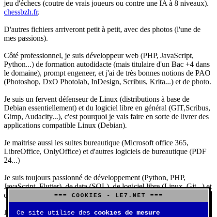
jeu d'échecs (coutre de vrais joueurs ou contre une IA à 8 niveaux).
chessbzh.fr
.
D'autres fichiers arriveront petit à petit, avec des photos (l'une de
mes passions).
Côté professionnel, je suis développeur web (PHP, JavaScript,
Python...) de formation autodidacte (mais titulaire d'un Bac +4 dans
le domaine), prompt engeneer, et j'ai de très bonnes notions de PAO
(Photoshop, DxO Photolab, InDesign, Scribus, Krita...) et de photo.
Je suis un fervent défenseur de Linux (distributions à base de
Debian essentiellement) et du logiciel libre en général (GIT,Scribus,
Gimp, Audacity...), c'est pourquoi je vais faire en sorte de livrer des
applications compatible Linux (Debian).
Je maitrise aussi les suites bureautique (Microsoft office 365,
LibreOffice, OnlyOffice) et d'autres logiciels de bureautique (PDF
24...)
Je suis toujours passionné de développement (Python, PHP,
JavaScript, Flutter), de data (SQL), de logiciel libre (Linux, Git...) et
d'IA (principalement Claude et DeepSeek).
=== COOKIES - LE7.NET ===
J'aime jouer, surtout aux jeux de sociétés (Risk, Uno, Scrabble...),
Ce site utilise des
cookies de mesure