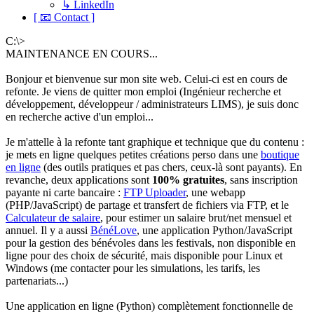
↳ LinkedIn
[ 📧 Contact ]
C:\>
MAINTENANCE EN COURS...
Bonjour et bienvenue sur mon site web. Celui-ci est en cours de
refonte. Je viens de quitter mon emploi (Ingénieur recherche et
développement, développeur / administrateurs LIMS), je suis donc
en recherche active d'un emploi...
Je m'attelle à la refonte tant graphique et technique que du contenu :
je mets en ligne quelques petites créations perso dans une
boutique
en ligne
(des outils pratiques et pas chers, ceux-là sont payants). En
revanche, deux applications sont
100% gratuites
, sans inscription
payante ni carte bancaire :
FTP Uploader
, une webapp
(PHP/JavaScript) de partage et transfert de fichiers via FTP, et le
Calculateur de salaire
, pour estimer un salaire brut/net mensuel et
annuel. Il y a aussi
BénéLove
, une application Python/JavaScript
pour la gestion des bénévoles dans les festivals, non disponible en
ligne pour des choix de sécurité, mais disponible pour Linux et
Windows (me contacter pour les simulations, les tarifs, les
partenariats...)
Une application en ligne (Python) complètement fonctionnelle de