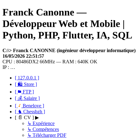
Franck Canonne —
Développeur Web et Mobile |
Python, PHP, Flutter, IA, SQL
C:\> Franck CANONNE (ingénieur développeur informatique)
16/05/2026 22:51:57
CPU : 80486DX2 66MHz — RAM : 640K OK
IP : …
[ 127.0.0.1 ]
[ 🛍 Store ]
[
FTP ]
[ 💰 Salaire ]
[
Benelove ]
[ ♞ Chessbzh ]
[ 📄 CV ] ▶
↳ Expérience
↳ Compétences
↳ Télécharger PDF