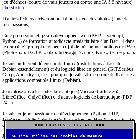
jeu d'échecs (coutre de vrais joueurs ou contre une IA à 8 niveaux).
chessbzh.fr
.
D'autres fichiers arriveront petit à petit, avec des photos (l'une de
mes passions).
Côté professionnel, je suis développeur web (PHP, JavaScript,
Python...) de formation autodidacte (mais titulaire d'un Bac +4 dans
le domaine), prompt engeneer, et j'ai de très bonnes notions de PAO
(Photoshop, DxO Photolab, InDesign, Scribus, Krita...) et de photo.
Je suis un fervent défenseur de Linux (distributions à base de
Debian essentiellement) et du logiciel libre en général (GIT,Scribus,
Gimp, Audacity...), c'est pourquoi je vais faire en sorte de livrer des
applications compatible Linux (Debian).
Je maitrise aussi les suites bureautique (Microsoft office 365,
LibreOffice, OnlyOffice) et d'autres logiciels de bureautique (PDF
24...)
Je suis toujours passionné de développement (Python, PHP,
JavaScript, Flutter), de data (SQL), de logiciel libre (Linux, Git...) et
d'IA (principalement Claude et DeepSeek).
=== COOKIES - LE7.NET ===
J'aime jouer, surtout aux jeux de sociétés (Risk, Uno, Scrabble...),
Ce site utilise des
cookies de mesure