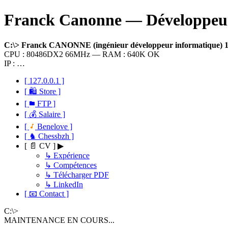
Franck Canonne — Développeur 
C:\> Franck CANONNE (ingénieur développeur informatique)
CPU : 80486DX2 66MHz — RAM : 640K OK
IP : …
[ 127.0.0.1 ]
[ 🛍 Store ]
[
FTP ]
[ 💰 Salaire ]
[
Benelove ]
[ ♞ Chessbzh ]
[ 📄 CV ] ▶
↳ Expérience
↳ Compétences
↳ Télécharger PDF
↳ LinkedIn
[ 📧 Contact ]
C:\>
MAINTENANCE EN COURS...