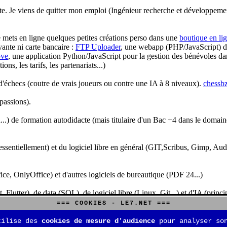
te. Je viens de quitter mon emploi (Ingénieur recherche et développeme
je mets en ligne quelques petites créations perso dans une
boutique en li
yante ni carte bancaire :
FTP Uploader
, une webapp (PHP/JavaScript) de 
ve
, une application Python/JavaScript pour la gestion des bénévoles dan
s, les tarifs, les partenariats...)
'échecs (coutre de vrais joueurs ou contre une IA à 8 niveaux).
chessbz
 passions).
..) de formation autodidacte (mais titulaire d'un Bac +4 dans le domain
sentiellement) et du logiciel libre en général (GIT,Scribus, Gimp, Audacit
fice, OnlyOffice) et d'autres logiciels de bureautique (PDF 24...)
Flutter), de data (SQL), de logiciel libre (Linux, Git...) et d'IA (pri
=== COOKIES - LE7.NET ===
is aussi aux jeux de stratégie (Echecs, Go, Quarto, Tock...) et aux jeux v
tilise des
cookies de mesure d'audience
pour analyser son