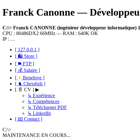
Franck Canonne — Développeur 
C:\> Franck CANONNE (ingénieur développeur informatique)
CPU : 80486DX2 66MHz — RAM : 640K OK
IP : …
[ 127.0.0.1 ]
[ 🛍 Store ]
[
FTP ]
[ 💰 Salaire ]
[
Benelove ]
[ ♞ Chessbzh ]
[ 📄 CV ] ▶
↳ Expérience
↳ Compétences
↳ Télécharger PDF
↳ LinkedIn
[ 📧 Contact ]
C:\>
MAINTENANCE EN COURS...