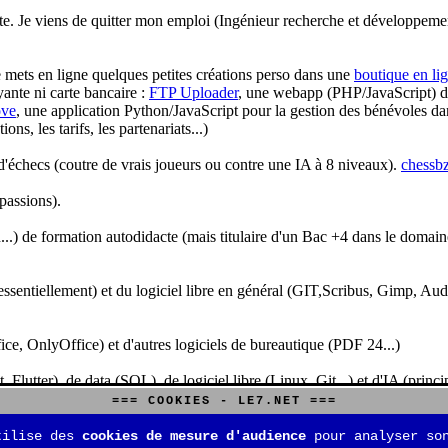
te. Je viens de quitter mon emploi (Ingénieur recherche et développeme
je mets en ligne quelques petites créations perso dans une
boutique en li
yante ni carte bancaire :
FTP Uploader
, une webapp (PHP/JavaScript) de 
ve
, une application Python/JavaScript pour la gestion des bénévoles dan
s, les tarifs, les partenariats...)
'échecs (coutre de vrais joueurs ou contre une IA à 8 niveaux).
chessbz
 passions).
..) de formation autodidacte (mais titulaire d'un Bac +4 dans le domain
sentiellement) et du logiciel libre en général (GIT,Scribus, Gimp, Audacit
fice, OnlyOffice) et d'autres logiciels de bureautique (PDF 24...)
Flutter), de data (SQL), de logiciel libre (Linux, Git...) et d'IA (pri
=== COOKIES - LE7.NET ===
is aussi aux jeux de stratégie (Echecs, Go, Quarto, Tock...) et aux jeux v
tilise des
cookies de mesure d'audience
pour analyser son