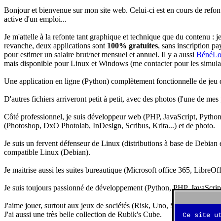
Bonjour et bienvenue sur mon site web. Celui-ci est en cours de refon
active d'un emploi...
Je m'attelle à la refonte tant graphique et technique que du contenu : 
revanche, deux applications sont
100% gratuites
, sans inscription pa
pour estimer un salaire brut/net mensuel et annuel. Il y a aussi
BénéLo
mais disponible pour Linux et Windows (me contacter pour les simulation
Une application en ligne (Python) complètement fonctionnelle de jeu d
D'autres fichiers arriveront petit à petit, avec des photos (l'une de mes
Côté professionnel, je suis développeur web (PHP, JavaScript, Python.
(Photoshop, DxO Photolab, InDesign, Scribus, Krita...) et de photo.
Je suis un fervent défenseur de Linux (distributions à base de Debian es
compatible Linux (Debian).
Je maitrise aussi les suites bureautique (Microsoft office 365, LibreOf
Je suis toujours passionné de développement (Python, PHP, JavaScript, 
J'aime jouer, surtout aux jeux de sociétés (Risk, Uno, Scrabble...), ma
J'ai aussi une très belle collection de Rubik's Cube.
Ce site u