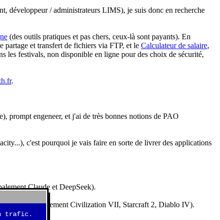
nt, développeur / administrateurs LIMS), je suis donc en recherche
gne
(des outils pratiques et pas chers, ceux-là sont payants). En
partage et transfert de fichiers via FTP, et le
Calculateur de salaire
,
s les festivals, non disponible en ligne pour des choix de sécurité,
h.fr
.
e), prompt engeneer, et j'ai de très bonnes notions de PAO
y...), c'est pourquoi je vais faire en sorte de livrer des applications
ncipalement Claude et DeepSeek).
idéos (essentiellement Civilization VII, Starcraft 2, Diablo IV).
 trafic.