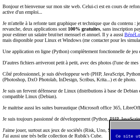
Bonjour et bienvenue sur mon site web. Celui-ci est en cours de refon
active d'un emploi...
Je m'attelle à la refonte tant graphique et technique que du contenu : 
revanche, deux applications sont
100% gratuites
, sans inscription pa
pour estimer un salaire brut/net mensuel et annuel. Il y a aussi
BénéLo
mais disponible pour Linux et Windows (me contacter pour les simulation
Une application en ligne (Python) complètement fonctionnelle de jeu d
D'autres fichiers arriveront petit à petit, avec des photos (l'une de mes
Côté professionnel, je suis développeur web (PHP, JavaScript, Python.
(Photoshop, DxO Photolab, InDesign, Scribus, Krita...) et de photo.
Je suis un fervent défenseur de Linux (distributions à base de Debian es
compatible Linux (Debian).
Je maitrise aussi les suites bureautique (Microsoft office 365, LibreOf
Je suis toujours passionné de développement (Python, PHP, JavaScript, 
J'aime jouer, surtout aux jeux de sociétés (Risk, Uno, Scrabble...), ma
J'ai aussi une très belle collection de Rubik's Cube.
Ce site u