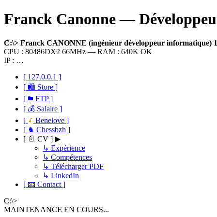
Franck Canonne — Développeur 
C:\> Franck CANONNE (ingénieur développeur informatique)
CPU : 80486DX2 66MHz — RAM : 640K OK
IP : …
[ 127.0.0.1 ]
[ 🛍 Store ]
[
FTP ]
[ 💰 Salaire ]
[
Benelove ]
[ ♞ Chessbzh ]
[ 📄 CV ] ▶
↳ Expérience
↳ Compétences
↳ Télécharger PDF
↳ LinkedIn
[ 📧 Contact ]
C:\>
MAINTENANCE EN COURS...