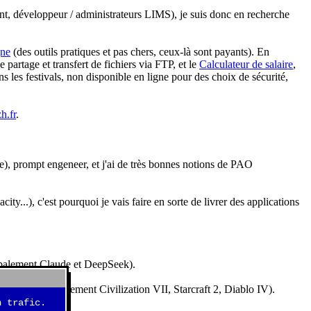
nt, développeur / administrateurs LIMS), je suis donc en recherche
gne
(des outils pratiques et pas chers, ceux-là sont payants). En
partage et transfert de fichiers via FTP, et le
Calculateur de salaire
,
s les festivals, non disponible en ligne pour des choix de sécurité,
h.fr
.
e), prompt engeneer, et j'ai de très bonnes notions de PAO
y...), c'est pourquoi je vais faire en sorte de livrer des applications
ncipalement Claude et DeepSeek).
idéos (essentiellement Civilization VII, Starcraft 2, Diablo IV).
 trafic.