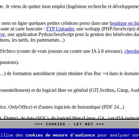
te. Je viens de quitter mon emploi (Ingénieur recherche et développeme
je mets en ligne quelques petites créations perso dans une
boutique en li
yante ni carte bancaire :
FTP Uploader
, une webapp (PHP/JavaScript) de 
ve
, une application Python/JavaScript pour la gestion des bénévoles dan
s, les tarifs, les partenariats...)
'échecs (coutre de vrais joueurs ou contre une IA à 8 niveaux).
chessbz
 passions).
..) de formation autodidacte (mais titulaire d'un Bac +4 dans le domain
sentiellement) et du logiciel libre en général (GIT,Scribus, Gimp, Audacit
fice, OnlyOffice) et d'autres logiciels de bureautique (PDF 24...)
Flutter), de data (SQL), de logiciel libre (Linux, Git...) et d'IA (pri
=== COOKIES - LE7.NET ===
is aussi aux jeux de stratégie (Echecs, Go, Quarto, Tock...) et aux jeux v
tilise des
cookies de mesure d'audience
pour analyser son