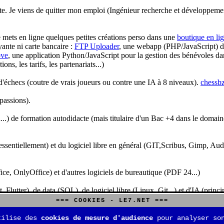
te. Je viens de quitter mon emploi (Ingénieur recherche et développeme
je mets en ligne quelques petites créations perso dans une
boutique en li
yante ni carte bancaire :
FTP Uploader
, une webapp (PHP/JavaScript) de 
ve
, une application Python/JavaScript pour la gestion des bénévoles dan
s, les tarifs, les partenariats...)
'échecs (coutre de vrais joueurs ou contre une IA à 8 niveaux).
chessbz
 passions).
..) de formation autodidacte (mais titulaire d'un Bac +4 dans le domain
sentiellement) et du logiciel libre en général (GIT,Scribus, Gimp, Audacit
fice, OnlyOffice) et d'autres logiciels de bureautique (PDF 24...)
Flutter), de data (SQL), de logiciel libre (Linux, Git...) et d'IA (pri
=== COOKIES - LE7.NET ===
is aussi aux jeux de stratégie (Echecs, Go, Quarto, Tock...) et aux jeux v
tilise des
cookies de mesure d'audience
pour analyser son