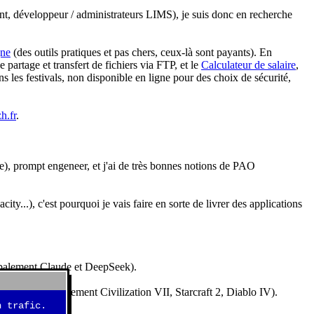
nt, développeur / administrateurs LIMS), je suis donc en recherche
gne
(des outils pratiques et pas chers, ceux-là sont payants). En
partage et transfert de fichiers via FTP, et le
Calculateur de salaire
,
s les festivals, non disponible en ligne pour des choix de sécurité,
h.fr
.
e), prompt engeneer, et j'ai de très bonnes notions de PAO
y...), c'est pourquoi je vais faire en sorte de livrer des applications
ncipalement Claude et DeepSeek).
idéos (essentiellement Civilization VII, Starcraft 2, Diablo IV).
 trafic.