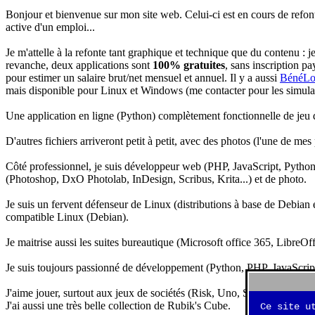
Bonjour et bienvenue sur mon site web. Celui-ci est en cours de refon
active d'un emploi...
Je m'attelle à la refonte tant graphique et technique que du contenu : 
revanche, deux applications sont
100% gratuites
, sans inscription pa
pour estimer un salaire brut/net mensuel et annuel. Il y a aussi
BénéLo
mais disponible pour Linux et Windows (me contacter pour les simulation
Une application en ligne (Python) complètement fonctionnelle de jeu d
D'autres fichiers arriveront petit à petit, avec des photos (l'une de mes
Côté professionnel, je suis développeur web (PHP, JavaScript, Python.
(Photoshop, DxO Photolab, InDesign, Scribus, Krita...) et de photo.
Je suis un fervent défenseur de Linux (distributions à base de Debian es
compatible Linux (Debian).
Je maitrise aussi les suites bureautique (Microsoft office 365, LibreOf
Je suis toujours passionné de développement (Python, PHP, JavaScript, 
J'aime jouer, surtout aux jeux de sociétés (Risk, Uno, Scrabble...), ma
J'ai aussi une très belle collection de Rubik's Cube.
Ce site u