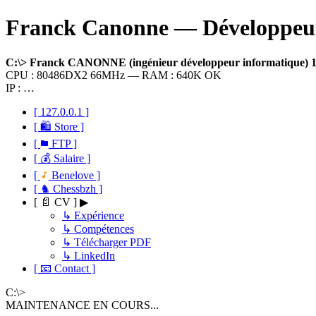
Franck Canonne — Développeur 
C:\> Franck CANONNE (ingénieur développeur informatique)
CPU : 80486DX2 66MHz — RAM : 640K OK
IP : …
[ 127.0.0.1 ]
[ 🛍 Store ]
[
FTP ]
[ 💰 Salaire ]
[
Benelove ]
[ ♞ Chessbzh ]
[ 📄 CV ] ▶
↳ Expérience
↳ Compétences
↳ Télécharger PDF
↳ LinkedIn
[ 📧 Contact ]
C:\>
MAINTENANCE EN COURS...