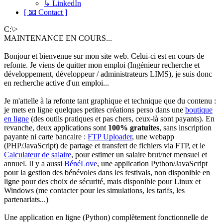
↳ LinkedIn
[ 📧 Contact ]
C:\>
MAINTENANCE EN COURS...
Bonjour et bienvenue sur mon site web. Celui-ci est en cours de
refonte. Je viens de quitter mon emploi (Ingénieur recherche et
développement, développeur / administrateurs LIMS), je suis donc
en recherche active d'un emploi...
Je m'attelle à la refonte tant graphique et technique que du contenu :
je mets en ligne quelques petites créations perso dans une
boutique
en ligne
(des outils pratiques et pas chers, ceux-là sont payants). En
revanche, deux applications sont
100% gratuites
, sans inscription
payante ni carte bancaire :
FTP Uploader
, une webapp
(PHP/JavaScript) de partage et transfert de fichiers via FTP, et le
Calculateur de salaire
, pour estimer un salaire brut/net mensuel et
annuel. Il y a aussi
BénéLove
, une application Python/JavaScript
pour la gestion des bénévoles dans les festivals, non disponible en
ligne pour des choix de sécurité, mais disponible pour Linux et
Windows (me contacter pour les simulations, les tarifs, les
partenariats...)
Une application en ligne (Python) complètement fonctionnelle de