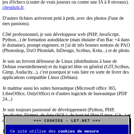
jeu d'échecs (coutre de vrais joueurs ou contre une IA à 8 niveaux).
chessbzh.fr
.
D'autres fichiers arriveront petit à petit, avec des photos (l'une de
mes passions).
Côté professionnel, je suis développeur web (PHP, JavaScript,
Python...) de formation autodidacte (mais titulaire d'un Bac +4 dans
le domaine), prompt engeneer, et j'ai de très bonnes notions de PAO
(Photoshop, DxO Photolab, InDesign, Scribus, Krita...) et de photo.
Je suis un fervent défenseur de Linux (distributions à base de
Debian essentiellement) et du logiciel libre en général (GIT,Scribus,
Gimp, Audacity...), c'est pourquoi je vais faire en sorte de livrer des
applications compatible Linux (Debian).
Je maitrise aussi les suites bureautique (Microsoft office 365,
LibreOffice, OnlyOffice) et d'autres logiciels de bureautique (PDF
24...)
Je suis toujours passionné de développement (Python, PHP,
JavaScript, Flutter), de data (SQL), de logiciel libre (Linux, Git...) et
d'IA (principalement Claude et DeepSeek).
=== COOKIES - LE7.NET ===
J'aime jouer, surtout aux jeux de sociétés (Risk, Uno, Scrabble...),
Ce site utilise des
cookies de mesure