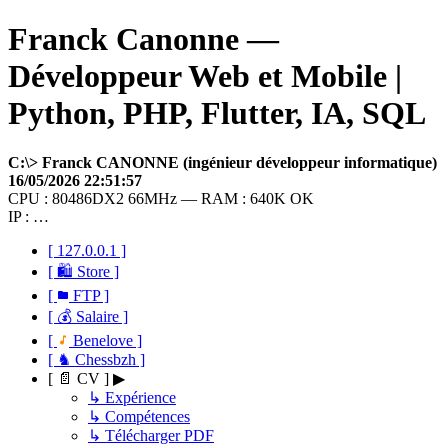
Franck Canonne —
Développeur Web et Mobile |
Python, PHP, Flutter, IA, SQL
C:\> Franck CANONNE (ingénieur développeur informatique)
16/05/2026 22:51:57
CPU : 80486DX2 66MHz — RAM : 640K OK
IP : …
[ 127.0.0.1 ]
[ 🛍 Store ]
[
FTP ]
[ 💰 Salaire ]
[
Benelove ]
[ ♞ Chessbzh ]
[ 📄 CV ] ▶
↳ Expérience
↳ Compétences
↳ Télécharger PDF